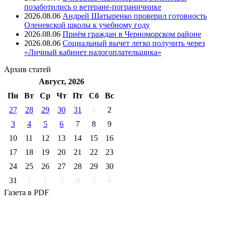
позаботились о ветеране-пограничнике
2026.08.06
Андрей Шатыренко проверил готовность
Оленевской школы к учебному году
2026.08.06
Приём граждан в Черноморском районе
2026.08.06
Социальный вычет легко получить через
«Личный кабинет налогоплательщика»
Архив
статей
Август, 2026
Пн
Вт
Ср
Чт
Пт
Cб
Вс
27
28
29
30
31
1
2
3
4
5
6
7
8
9
10
11
12
13
14
15
16
17
18
19
20
21
22
23
24
25
26
27
28
29
30
31
1
2
3
4
5
6
Газета
в PDF