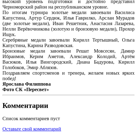
высокий уровень подготовки и достойно представил
Черноморский район на республиканском уровне.
По итогам турнира золотые медали завоевали Василиса
Капустина, Артур Сердюк, Илья Гаврилко, Арслан Мурадов
(две золотые медали), Иван Решетник, Анастасия Лазарева,
Нелли Верёвочникова (золотую и бронзовую медали), Прохор
Ищук.
Серебряные медали завоевали Кирилл Тертышный, Ольга
Капустина, Карина Разводовская.
Бронзовые медали завоевали Решат Мовсесян, Дамир
Ибраимов, Керим Аметов, Александр Колодий, Артём
Васюков, Илья Вингородский, Диана Бадурова, Кирилл
Голобоков, Эмир Аблязов.
Поздравляем спортсменов и тренера, желаем новых ярких
побед!
Ярослава Филиппова
Фото СК «Пересвет»
Комментарии
Список комментариев пуст
Оставьте свой комментарий