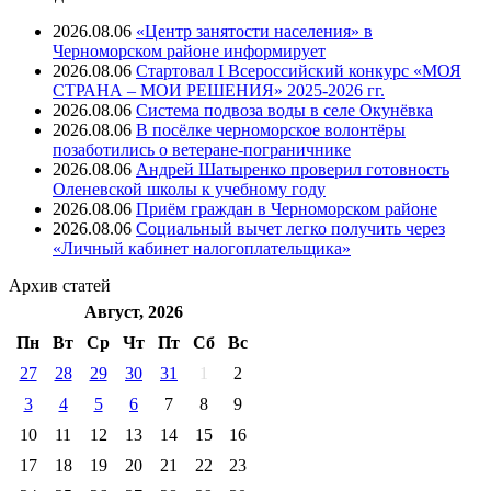
2026.08.06
«Центр занятости населения» в
Черноморском районе информирует
2026.08.06
Стартовал I Всероссийский конкурс «МОЯ
СТРАНА – МОИ РЕШЕНИЯ» 2025-2026 гг.
2026.08.06
Система подвоза воды в селе Окунёвка
2026.08.06
В посёлке черноморское волонтёры
позаботились о ветеране-пограничнике
2026.08.06
Андрей Шатыренко проверил готовность
Оленевской школы к учебному году
2026.08.06
Приём граждан в Черноморском районе
2026.08.06
Социальный вычет легко получить через
«Личный кабинет налогоплательщика»
Архив
статей
Август, 2026
Пн
Вт
Ср
Чт
Пт
Cб
Вс
27
28
29
30
31
1
2
3
4
5
6
7
8
9
10
11
12
13
14
15
16
17
18
19
20
21
22
23