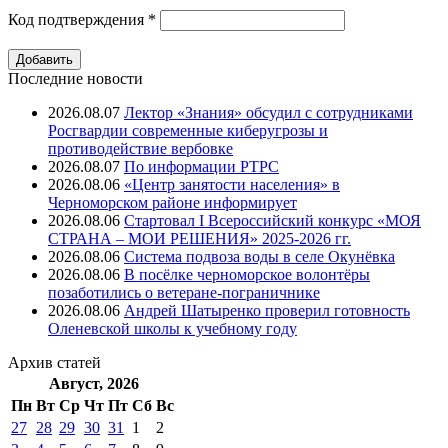
Код подтверждения
*
Последние новости
2026.08.07
Лектор «Знания» обсудил с сотрудниками
Росгвардии современные киберугрозы и
противодействие вербовке
2026.08.07
⁠По информации РТРС
2026.08.06
«Центр занятости населения» в
Черноморском районе информирует
2026.08.06
Стартовал I Всероссийский конкурс «МОЯ
СТРАНА – МОИ РЕШЕНИЯ» 2025-2026 гг.
2026.08.06
Система подвоза воды в селе Окунёвка
2026.08.06
В посёлке черноморское волонтёры
позаботились о ветеране-пограничнике
2026.08.06
Андрей Шатыренко проверил готовность
Оленевской школы к учебному году
Архив
статей
Август, 2026
Пн
Вт
Ср
Чт
Пт
Cб
Вс
27
28
29
30
31
1
2