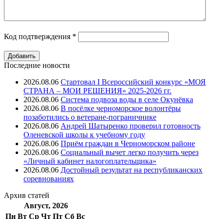
Код подтверждения
*
Последние новости
2026.08.06
Стартовал I Всероссийский конкурс «МОЯ
СТРАНА – МОИ РЕШЕНИЯ» 2025-2026 гг.
2026.08.06
Система подвоза воды в селе Окунёвка
2026.08.06
В посёлке черноморское волонтёры
позаботились о ветеране-пограничнике
2026.08.06
Андрей Шатыренко проверил готовность
Оленевской школы к учебному году
2026.08.06
Приём граждан в Черноморском районе
2026.08.06
Социальный вычет легко получить через
«Личный кабинет налогоплательщика»
2026.08.06
Достойный результат на республиканских
соревнованиях
Архив
статей
Август, 2026
Пн
Вт
Ср
Чт
Пт
Cб
Вс