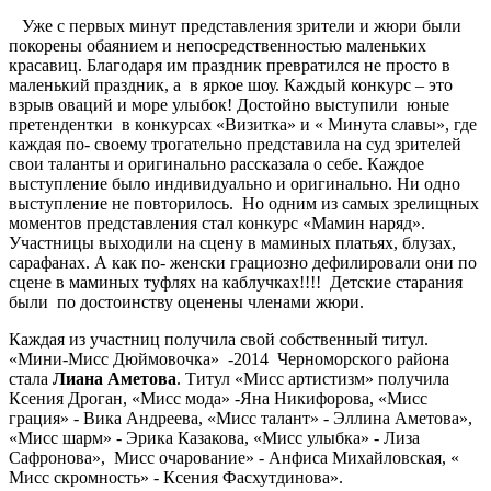
Уже с первых минут представления зрители и жюри были
покорены обаянием и непосредственностью маленьких
красавиц. Благодаря им праздник превратился не просто в
маленький праздник, а в яркое шоу. Каждый конкурс – это
взрыв оваций и море улыбок! Достойно выступили юные
претендентки в конкурсах «Визитка» и « Минута славы», где
каждая по- своему трогательно представила на суд зрителей
свои таланты и оригинально рассказала о себе. Каждое
выступление было индивидуально и оригинально. Ни одно
выступление не повторилось. Но одним из самых зрелищных
моментов представления стал конкурс «Мамин наряд».
Участницы выходили на сцену в маминых платьях, блузах,
сарафанах. А как по- женски грациозно дефилировали они по
сцене в маминых туфлях на каблучках!!!! Детские старания
были по достоинству оценены членами жюри.
Каждая из участниц получила свой собственный титул.
«Мини-Мисс Дюймовочка» -2014 Черноморского района
стала
Лиана Аметова
. Титул «Мисс артистизм» получила
Ксения Дроган, «Мисс мода» -Яна Никифорова, «Мисс
грация» - Вика Андреева, «Мисс талант» - Эллина Аметова»,
«Мисс шарм» - Эрика Казакова, «Мисс улыбка» - Лиза
Сафронова», Мисс очарование» - Анфиса Михайловская, «
Мисс скромность» - Ксения Фасхутдинова».