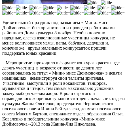
Удивительный праздник под названием « Мини- мисс
Дюймовочка» был организован и проведен работниками
районного Дома культуры 8 ноября. Необыкновенно
нарядные, слегка взволнованные участницы конкурса, не
менее волнующиеся мамы, папы, бабушки, дедушки и,
конечно же, друзья маленьких конкурсанток пришли
поддержать юных красавиц.
Мероприятие проходило в формате конкурса красоты, где
девять участниц в возрасте от шести до девяти лет
соревновались за титул « Мини- мисс Дюймовочка» в девяти
номинациях, демонстрируя свои таланты зрителям.
Участницы выступили в роли вокалистов, танцоров,
музыкантов и чтецов, тем самым максимально усложнив
задачу выбора членам жюри. В роли строгого и
справедливого жюри выступали в этот день начальник отдела
культуры Жанна Овсиенко, председатель Черноморского
поселкового совета Ирина Бейтуллаева, депутат поселкового
совета Максим Бартош, специалист отдела образования Ольга
Коваленко и победительница конкурса «Мини- мисс
Дюймовочка»-2013 года Жанна-Лия Николаева.