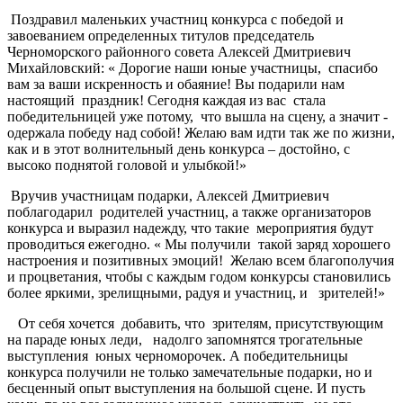
Поздравил маленьких участниц конкурса с победой и
завоеванием определенных титулов председатель
Черноморского районного совета Алексей Дмитриевич
Михайловский: « Дорогие наши юные участницы, спасибо
вам за ваши искренность и обаяние! Вы подарили нам
настоящий праздник! Сегодня каждая из вас стала
победительницей уже потому, что вышла на сцену, а значит -
одержала победу над собой! Желаю вам идти так же по жизни,
как и в этот волнительный день конкурса – достойно, с
высоко поднятой головой и улыбкой!»
Вручив участницам подарки, Алексей Дмитриевич
поблагодарил родителей участниц, а также организаторов
конкурса и выразил надежду, что такие мероприятия будут
проводиться ежегодно. « Мы получили такой заряд хорошего
настроения и позитивных эмоций! Желаю всем благополучия
и процветания, чтобы с каждым годом конкурсы становились
более яркими, зрелищными, радуя и участниц, и зрителей!»
От себя хочется добавить, что зрителям, присутствующим
на параде юных леди, надолго запомнятся трогательные
выступления юных черноморочек. А победительницы
конкурса получили не только замечательные подарки, но и
бесценный опыт выступления на большой сцене. И пусть