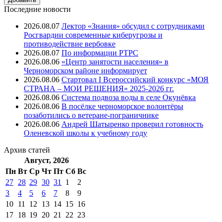
Последние новости
2026.08.07
Лектор «Знания» обсудил с сотрудниками
Росгвардии современные киберугрозы и
противодействие вербовке
2026.08.07
⁠По информации РТРС
2026.08.06
«Центр занятости населения» в
Черноморском районе информирует
2026.08.06
Стартовал I Всероссийский конкурс «МОЯ
СТРАНА – МОИ РЕШЕНИЯ» 2025-2026 гг.
2026.08.06
Система подвоза воды в селе Окунёвка
2026.08.06
В посёлке черноморское волонтёры
позаботились о ветеране-пограничнике
2026.08.06
Андрей Шатыренко проверил готовность
Оленевской школы к учебному году
Архив
статей
Август, 2026
Пн
Вт
Ср
Чт
Пт
Cб
Вс
27
28
29
30
31
1
2
3
4
5
6
7
8
9
10
11
12
13
14
15
16
17
18
19
20
21
22
23