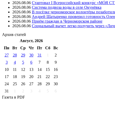
2026.08.06
Стартовал I Всероссийский конкурс «МОЯ 
2026.08.06
Система подвоза воды в селе Окунёвка
2026.08.06
В посёлке черноморское волонтёры позаботил
2026.08.06
Андрей Шатыренко проверил готовность Олен
2026.08.06
Приём граждан в Черноморском районе
2026.08.06
Социальный вычет легко получить через «Ли
Архив
статей
Август, 2026
Пн
Вт
Ср
Чт
Пт
Cб
Вс
27
28
29
30
31
1
2
3
4
5
6
7
8
9
10
11
12
13
14
15
16
17
18
19
20
21
22
23
24
25
26
27
28
29
30
31
1
2
3
4
5
6
Газета
в PDF