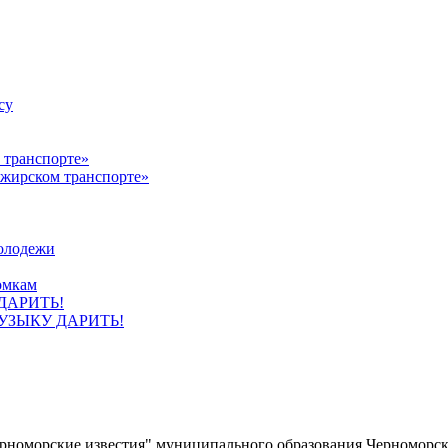
су
ажирском транспорте»
олодежи
омкам
УЗЫКУ ДАРИТЬ!
ерноморские известия" муниципального образования Черноморс