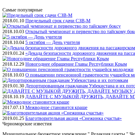
Самые
популярные
2018.01.10
Предельный срок сдачи СЗВ-М
2018.10.03
Открытый чемпионат и первенство по тайскому бок
2018.10.04
5 октября — День учителя
2019.01.24
«Декада безопасности дорожного движения на пасс
2018.12.29
Новогоднее обращение Главы Республики Крым
2018.10.03
О повышении пенсионной грамотности учащейся м
2019.01.30
Депортированным гражданам Узбекистана и их пот
2018.10.19
ДАВАЙТЕ С МУЗЫКОЙ ДРУЖИТЬ, ДАВАЙТЕ М
2017.07.13
Межводное становится краше
2019.01.25
Благотворительная акция «Снежинка счастья»
Черноморские
известия
Муниципальное бюджетное учреждение " Редакция газеты " Ч