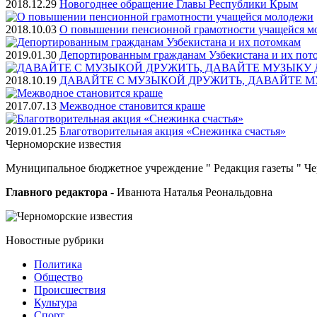
2018.12.29
Новогоднее обращение Главы Республики Крым
2018.10.03
О повышении пенсионной грамотности учащейся м
2019.01.30
Депортированным гражданам Узбекистана и их пот
2018.10.19
ДАВАЙТЕ С МУЗЫКОЙ ДРУЖИТЬ, ДАВАЙТЕ М
2017.07.13
Межводное становится краше
2019.01.25
Благотворительная акция «Снежинка счастья»
Черноморские
известия
Муниципальное бюджетное учреждение " Редакция газеты " Ч
Главного редактора
- Иванюта Наталья Реональдовна
Новостные
рубрики
Политика
Общество
Проиcшествия
Культура
Спорт