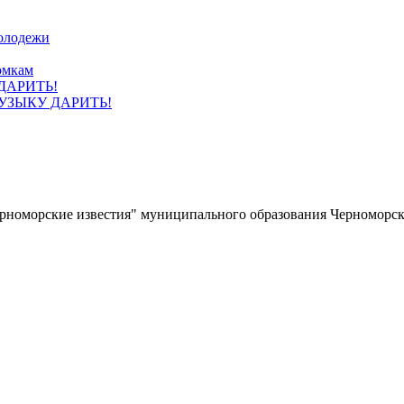
олодежи
омкам
УЗЫКУ ДАРИТЬ!
ерноморские известия" муниципального образования Черноморс