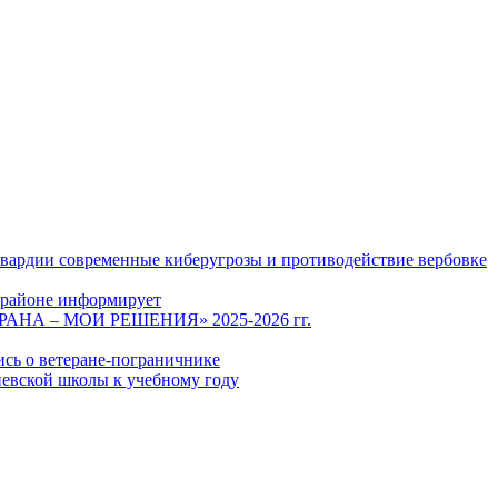
гвардии современные киберугрозы и противодействие вербовке
 районе информирует
СТРАНА – МОИ РЕШЕНИЯ» 2025-2026 гг.
ись о ветеране-пограничнике
евской школы к учебному году