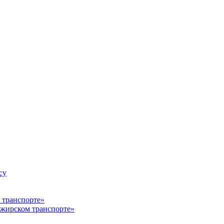
су
ажирском транспорте»