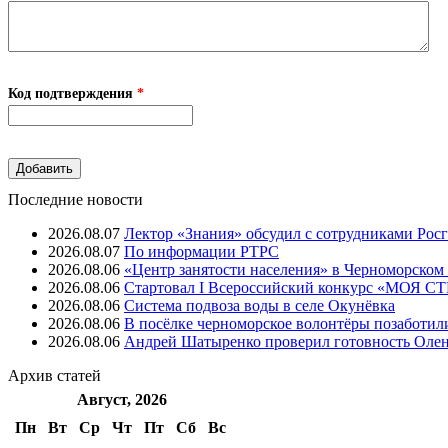
Код подтверждения
*
Последние новости
2026.08.07
Лектор «Знания» обсудил с сотрудниками Рос
2026.08.07
⁠По информации РТРС
2026.08.06
«Центр занятости населения» в Черноморском
2026.08.06
Стартовал I Всероссийский конкурс «МОЯ 
2026.08.06
Система подвоза воды в селе Окунёвка
2026.08.06
В посёлке черноморское волонтёры позаботил
2026.08.06
Андрей Шатыренко проверил готовность Олен
Архив
статей
Август, 2026
Пн
Вт
Ср
Чт
Пт
Cб
Вс