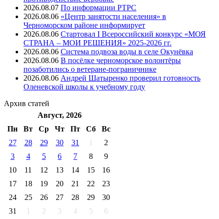
2026.08.07
⁠По информации РТРС
2026.08.06
«Центр занятости населения» в
Черноморском районе информирует
2026.08.06
Стартовал I Всероссийский конкурс «МОЯ
СТРАНА – МОИ РЕШЕНИЯ» 2025-2026 гг.
2026.08.06
Система подвоза воды в селе Окунёвка
2026.08.06
В посёлке черноморское волонтёры
позаботились о ветеране-пограничнике
2026.08.06
Андрей Шатыренко проверил готовность
Оленевской школы к учебному году
Архив
статей
Август, 2026
Пн
Вт
Ср
Чт
Пт
Cб
Вс
27
28
29
30
31
1
2
3
4
5
6
7
8
9
10
11
12
13
14
15
16
17
18
19
20
21
22
23
24
25
26
27
28
29
30
31
1
2
3
4
5
6