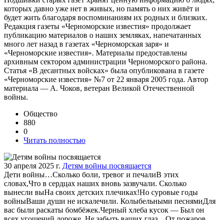
которых давно уже нет в живых, но память о них живёт и
будет жить благодаря воспоминаниям их родных и близких.
Редакция газеты «Черноморские известия» продолжает
публикацию материалов о наших земляках, напечатанных
много лет назад в газетах «Черноморская заря» и
«Черноморские известия». Материалы предоставлены
архивным сектором администрации Черноморского района.
Статья «В десантных войсках» была опубликована в газете
«Черноморские известия» №7 от 22 января 2005 года. Автор
материала — А. Чоков, ветеран Великой Отечественной
войны.
Общество
880
0
Читать полностью
30 апреля 2025 г.
Детям войны посвящается
Дети войны…Сколько боли, тревог и печалиВ этих
словах,Что в сердцах наших вновь зазвучали. Сколько
вынесли выНа своих детских плечиках!Но суровые годы
войныВаши души не искалечили. Колыбельными песнямиДля
вас были раскаты бомбёжек.Черный хлеба кусок — Был он
всех угощений дороже. Не забыть ваших глаз…От пожаров