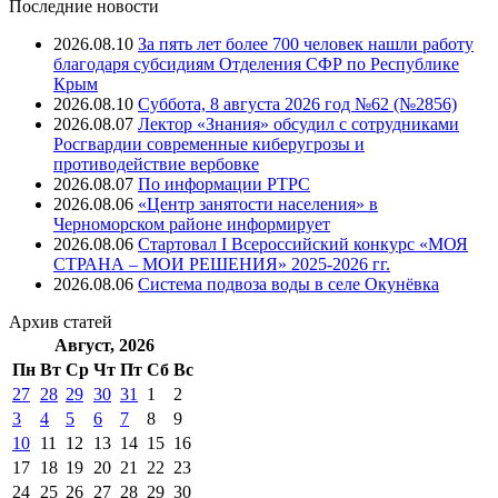
Последние новости
2026.08.10
За пять лет более 700 человек нашли работу
благодаря субсидиям Отделения СФР по Республике
Крым
2026.08.10
Суббота, 8 августа 2026 год №62 (№2856)
2026.08.07
Лектор «Знания» обсудил с сотрудниками
Росгвардии современные киберугрозы и
противодействие вербовке
2026.08.07
⁠По информации РТРС
2026.08.06
«Центр занятости населения» в
Черноморском районе информирует
2026.08.06
Стартовал I Всероссийский конкурс «МОЯ
СТРАНА – МОИ РЕШЕНИЯ» 2025-2026 гг.
2026.08.06
Система подвоза воды в селе Окунёвка
Архив
статей
Август, 2026
Пн
Вт
Ср
Чт
Пт
Cб
Вс
27
28
29
30
31
1
2
3
4
5
6
7
8
9
10
11
12
13
14
15
16
17
18
19
20
21
22
23
24
25
26
27
28
29
30