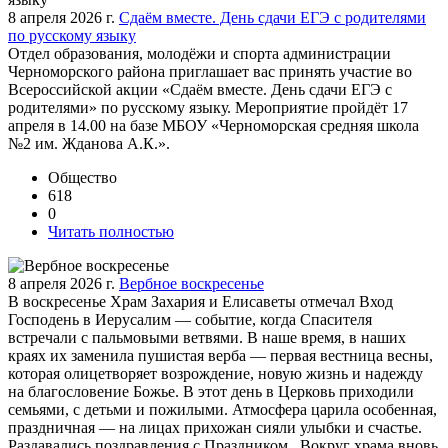
8 апреля 2026 г.
Сдаём вместе. День сдачи ЕГЭ с родителями
по русскому языку
Отдел образования, молодёжи и спорта администрации
Черноморского района приглашает вас принять участие во
Всероссийской акции «Сдаём вместе. День сдачи ЕГЭ с
родителями» по русскому языку. Мероприятие пройдёт 17
апреля в 14.00 на базе МБОУ «Черноморская средняя школа
№2 им. Жданова А.К.».
Общество
618
0
Читать полностью
8 апреля 2026 г.
Вербное воскресенье
В воскресенье Храм Захария и Елисаветы отмечал Вход
Господень в Иерусалим — событие, когда Спасителя
встречали с пальмовыми ветвями. В наше время, в наших
краях их заменила пушистая верба — первая вестница весны,
которая олицетворяет возрождение, новую жизнь и надежду
на благословение Божье. В этот день в Церковь приходили
семьями, с детьми и пожилыми. Атмосфера царила особенная,
праздничная — на лицах прихожан сияли улыбки и счастье.
Раздавались поздравления с Праздником. Вокруг храма вновь