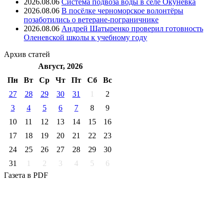
2026.08.06
Система подвоза воды в селе Окунёвка
2026.08.06
В посёлке черноморское волонтёры
позаботились о ветеране-пограничнике
2026.08.06
Андрей Шатыренко проверил готовность
Оленевской школы к учебному году
Архив
статей
Август, 2026
Пн
Вт
Ср
Чт
Пт
Cб
Вс
27
28
29
30
31
1
2
3
4
5
6
7
8
9
10
11
12
13
14
15
16
17
18
19
20
21
22
23
24
25
26
27
28
29
30
31
1
2
3
4
5
6
Газета
в PDF