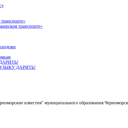
су
ажирском транспорте»
олодежи
омкам
УЗЫКУ ДАРИТЬ!
ерноморские известия" муниципального образования Черноморс