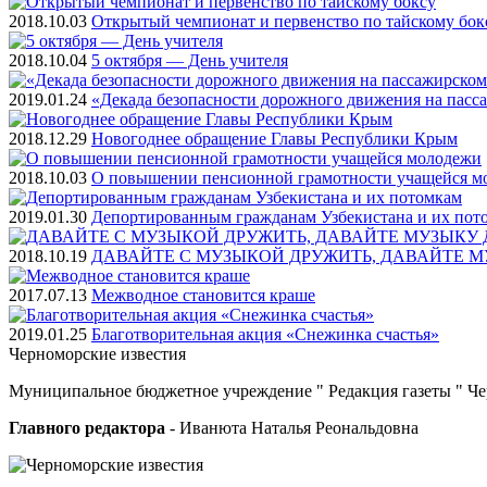
2018.10.03
Открытый чемпионат и первенство по тайскому бок
2018.10.04
5 октября — День учителя
2019.01.24
«Декада безопасности дорожного движения на пасс
2018.12.29
Новогоднее обращение Главы Республики Крым
2018.10.03
О повышении пенсионной грамотности учащейся м
2019.01.30
Депортированным гражданам Узбекистана и их пот
2018.10.19
ДАВАЙТЕ С МУЗЫКОЙ ДРУЖИТЬ, ДАВАЙТЕ М
2017.07.13
Межводное становится краше
2019.01.25
Благотворительная акция «Снежинка счастья»
Черноморские
известия
Муниципальное бюджетное учреждение " Редакция газеты " Ч
Главного редактора
- Иванюта Наталья Реональдовна