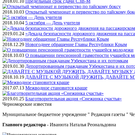
2018.01.10
Предельный срок сдачи СЗВ-М
2018.10.03
Открытый чемпионат и первенство по тайскому бок
2018.10.04
5 октября — День учителя
2019.01.24
«Декада безопасности дорожного движения на пасс
2018.12.29
Новогоднее обращение Главы Республики Крым
2018.10.03
О повышении пенсионной грамотности учащейся м
2019.01.30
Депортированным гражданам Узбекистана и их пот
2018.10.19
ДАВАЙТЕ С МУЗЫКОЙ ДРУЖИТЬ, ДАВАЙТЕ М
2017.07.13
Межводное становится краше
2019.01.25
Благотворительная акция «Снежинка счастья»
Черноморские
известия
Муниципальное бюджетное учреждение " Редакция газеты " Ч
Главного редактора
- Иванюта Наталья Реональдовна