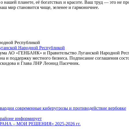
о нашей планете, её богатствах и красоте. Ваш труд — это не п
наш мир становится чище, зеленее и гармоничнее.
Луганской Народной Республикой
рума АО «ГЕНБАНК» и Правительство Луганской Народной Респу
а и поддержку местного бизнеса. Подписание соглашения состо
кидова и Глава ЛНР Леонид Пасечник.
гвардии современные киберугрозы и противодействие вербовке
 районе информирует
СТРАНА – МОИ РЕШЕНИЯ» 2025-2026 гг.