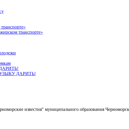
су
ажирском транспорте»
олодежи
омкам
УЗЫКУ ДАРИТЬ!
ерноморские известия" муниципального образования Черноморс