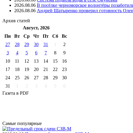
2026.08.06
В посёлке черноморское волонтёры позаботил
2026.08.06
Андрей Шатыренко проверил готовность Олен
Архив
статей
Август, 2026
Пн
Вт
Ср
Чт
Пт
Cб
Вс
27
28
29
30
31
1
2
3
4
5
6
7
8
9
10
11
12
13
14
15
16
17
18
19
20
21
22
23
24
25
26
27
28
29
30
31
1
2
3
4
5
6
Газета
в PDF
Самые
популярные