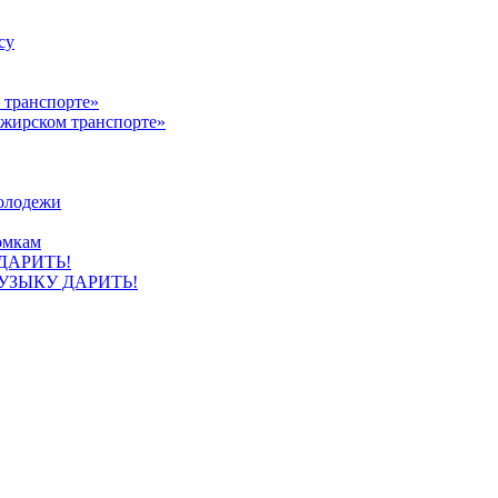
су
ажирском транспорте»
олодежи
омкам
УЗЫКУ ДАРИТЬ!