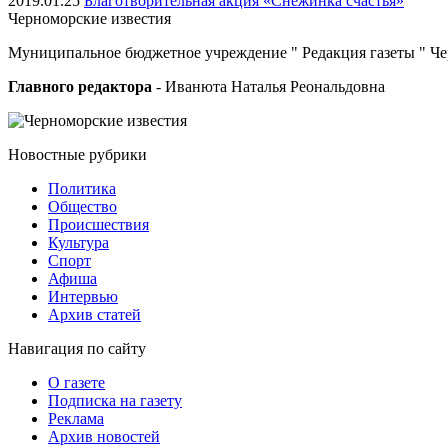
2019.01.25
Благотворительная акция «Снежинка счастья»
Черноморские
известия
Муниципальное бюджетное учреждение " Редакция газеты " Ч
Главного редактора
- Иванюта Наталья Реональдовна
Новостные
рубрики
Политика
Общество
Проиcшествия
Культура
Спорт
Афиша
Интервью
Архив статей
Навигация
по сайту
О газете
Подписка на газету
Реклама
Архив новостей