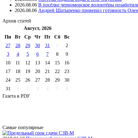
2026.08.06
В посёлке черноморское волонтёры позаботил
2026.08.06
Андрей Шатыренко проверил готовность Олен
Архив
статей
Август, 2026
Пн
Вт
Ср
Чт
Пт
Cб
Вс
27
28
29
30
31
1
2
3
4
5
6
7
8
9
10
11
12
13
14
15
16
17
18
19
20
21
22
23
24
25
26
27
28
29
30
31
1
2
3
4
5
6
Газета
в PDF
Самые
популярные