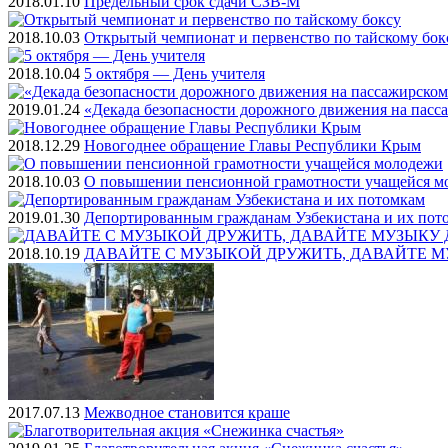
2018.01.10
Предельный срок сдачи СЗВ-М
2018.10.03
Открытый чемпионат и первенство по тайскому бок
2018.10.04
5 октября — День учителя
2019.01.24
«Декада безопасности дорожного движения на пасс
2018.12.29
Новогоднее обращение Главы Республики Крым
2018.10.03
О повышении пенсионной грамотности учащейся м
2019.01.30
Депортированным гражданам Узбекистана и их пот
2018.10.19
ДАВАЙТЕ С МУЗЫКОЙ ДРУЖИТЬ, ДАВАЙТЕ М
2017.07.13
Межводное становится краше