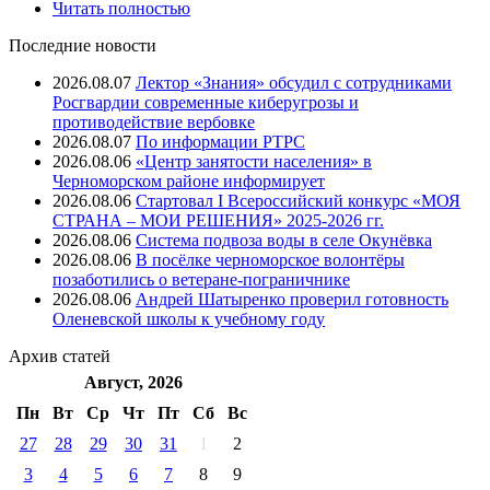
Читать полностью
Последние новости
2026.08.07
Лектор «Знания» обсудил с сотрудниками
Росгвардии современные киберугрозы и
противодействие вербовке
2026.08.07
⁠По информации РТРС
2026.08.06
«Центр занятости населения» в
Черноморском районе информирует
2026.08.06
Стартовал I Всероссийский конкурс «МОЯ
СТРАНА – МОИ РЕШЕНИЯ» 2025-2026 гг.
2026.08.06
Система подвоза воды в селе Окунёвка
2026.08.06
В посёлке черноморское волонтёры
позаботились о ветеране-пограничнике
2026.08.06
Андрей Шатыренко проверил готовность
Оленевской школы к учебному году
Архив
статей
Август, 2026
Пн
Вт
Ср
Чт
Пт
Cб
Вс
27
28
29
30
31
1
2
3
4
5
6
7
8
9