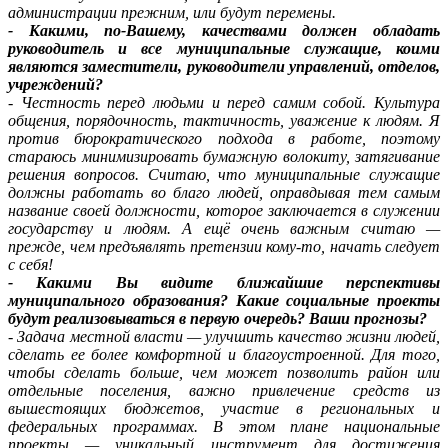
администрации прежним, или будут перемены.
- Какими, по-Вашему, качествами должен обладать
руководитель и все муниципальные служащие, коими
являются заместители, руководители управлений, отделов,
учреждений?
- Честность перед людьми и перед самим собой. Культура
общения, порядочность, тактичность, уважение к людям. Я
против бюрократического подхода в работе, поэтому
стараюсь минимизировать бумажную волокиту, затягивание
решения вопросов. Считаю, что муниципальные служащие
должны работать во благо людей, оправдывая тем самым
название своей должности, которое заключается в служении
государству и людям. А ещё очень важным считаю —
прежде, чем предъявлять претензии кому-то, начать следует
с себя!
- Какими Вы видите ближайшие перспективы
муниципального образования? Какие социальные проекты
будут реализовываться в первую очередь? Ваши прогнозы?
- Задача местной власти — улучшить качество жизни людей,
сделать ее более комфортной и благоустроенной. Для того,
чтобы сделать больше, чем может позволить район или
отдельные поселения, важно привлечение средств из
вышестоящих бюджетов, участие в региональных и
федеральных программах. В этом плане национальные
проекты — уникальный инструмент для достижения