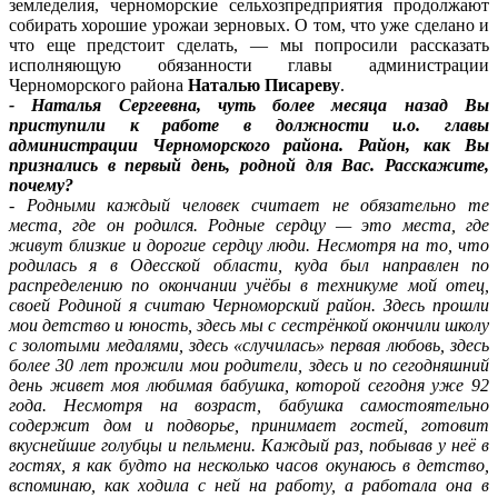
земледелия, черноморские сельхозпредприятия продолжают
собирать хорошие урожаи зерновых. О том, что уже сделано и
что еще предстоит сделать, — мы попросили рассказать
исполняющую обязанности главы администрации
Черноморского района
Наталью Писареву
.
- Наталья Сергеевна, чуть более месяца назад Вы
приступили к работе в должности и.о. главы
администрации Черноморского района. Район, как Вы
признались в первый день, родной для Вас. Расскажите,
почему?
- Родными каждый человек считает не обязательно те
места, где он родился. Родные сердцу — это места, где
живут близкие и дорогие сердцу люди. Несмотря на то, что
родилась я в Одесской области, куда был направлен по
распределению по окончании учёбы в техникуме мой отец,
своей Родиной я считаю Черноморский район. Здесь прошли
мои детство и юность, здесь мы с сестрёнкой окончили школу
с золотыми медалями, здесь «случилась» первая любовь, здесь
более 30 лет прожили мои родители, здесь и по сегодняшний
день живет моя любимая бабушка, которой сегодня уже 92
года. Несмотря на возраст, бабушка самостоятельно
содержит дом и подворье, принимает гостей, готовит
вкуснейшие голубцы и пельмени. Каждый раз, побывав у неё в
гостях, я как будто на несколько часов окунаюсь в детство,
вспоминаю, как ходила с ней на работу, а работала она в