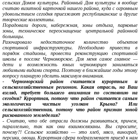
сельских Домов культуры. Районный Дом культуры я вообще
считаю визитной карточкой нашего района, куда с огромным
удовольствием сегодня приезжают республиканские и другие
творческие коллективы.
Порадовали дороги, набережная, зоны отдыха, парковые
зоны, техническое переоснащение центральной районной
больницы.
Разочаровало недостаточное количество объектов
спортивной инфраструктуры. Необходимо привести в
порядок стадионы, провести реконструкцию спортивной
школы в поселке Черноморское. Для меня самое главное —
дети и возможность юных черноморцев заниматься
любимыми видами спорта. Поэтому в ближайшие годы этому
вопросу планирую уделить максимум внимания.
- Черноморский район считается курортным и
сельскохозяйственным регионом. Какая отрасль, на Ваш
взгляд, требует большего внимания по состоянию на
сегодня? Курортная, потому что район считается самым
экологически чистым уголком Крыма? Или
сельскохозяйственная, потому что район признан зоной
рискованного земледелия?
- Считаю, что обе отрасли должны развиваться, причем,
параллельно, так как они взаимосвязаны. Вы спросите,
почему?! Сельское хозяйство — это хлеб, мясо, виноград,
персики, овощи. Курортная сфера подразумевает приезд к нам