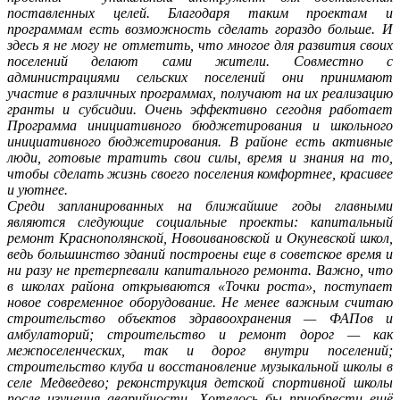
поставленных целей. Благодаря таким проектам и
программам есть возможность сделать гораздо больше. И
здесь я не могу не отметить, что многое для развития своих
поселений делают сами жители. Совместно с
администрациями сельских поселений они принимают
участие в различных программах, получают на их реализацию
гранты и субсидии. Очень эффективно сегодня работает
Программа инициативного бюджетирования и школьного
инициативного бюджетирования. В районе есть активные
люди, готовые тратить свои силы, время и знания на то,
чтобы сделать жизнь своего поселения комфортнее, красивее
и уютнее.
Среди запланированных на ближайшие годы главными
являются следующие социальные проекты: капитальный
ремонт Краснополянской, Новоивановской и Окуневской школ,
ведь большинство зданий построены еще в советское время и
ни разу не претерпевали капитального ремонта. Важно, что
в школах района открываются «Точки роста», поступает
новое современное оборудование. Не менее важным считаю
строительство объектов здравоохранения — ФАПов и
амбулаторий; строительство и ремонт дорог — как
межпоселенческих, так и дорог внутри поселений;
строительство клуба и восстановление музыкальной школы в
селе Медведево; реконструкция детской спортивной школы
после изучения аварийности. Хотелось бы приобрести ещё