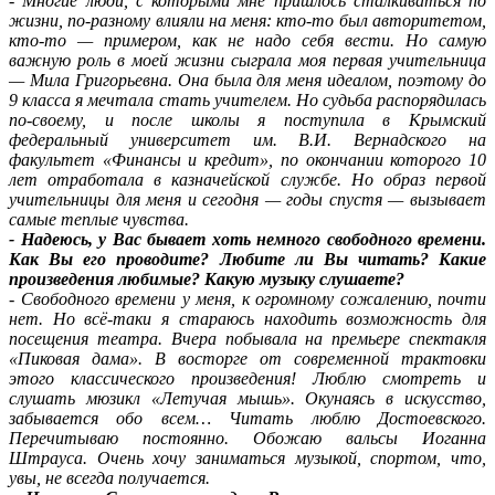
- Многие люди, с которыми мне пришлось сталкиваться по
жизни, по-разному влияли на меня: кто-то был авторитетом,
кто-то — примером, как не надо себя вести. Но самую
важную роль в моей жизни сыграла моя первая учительница
— Мила Григорьевна. Она была для меня идеалом, поэтому до
9 класса я мечтала стать учителем. Но судьба распорядилась
по-своему, и после школы я поступила в Крымский
федеральный университет им. В.И. Вернадского на
факультет «Финансы и кредит», по окончании которого 10
лет отработала в казначейской службе. Но образ первой
учительницы для меня и сегодня — годы спустя — вызывает
самые теплые чувства.
- Надеюсь, у Вас бывает хоть немного свободного времени.
Как Вы его проводите? Любите ли Вы читать? Какие
произведения любимые? Какую музыку слушаете?
- Свободного времени у меня, к огромному сожалению, почти
нет. Но всё-таки я стараюсь находить возможность для
посещения театра. Вчера побывала на премьере спектакля
«Пиковая дама». В восторге от современной трактовки
этого классического произведения! Люблю смотреть и
слушать мюзикл «Летучая мышь». Окунаясь в искусство,
забывается обо всем… Читать люблю Достоевского.
Перечитываю постоянно. Обожаю вальсы Иоганна
Штрауса. Очень хочу заниматься музыкой, спортом, что,
увы, не всегда получается.