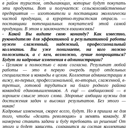
в район туристов, отдыхающих, которые будут покупать
эти продукты. Вот и получается: сельскохозяйственные
предприятия — изготовители и поставщики экологически
чистой продукции, а курортно-туристская отрасль —
поставщики потенциальных покупателей этой самой
продукции. В этом и заключается взаимосвязь!
- Какой Вы видите свою команду? Как известно,
руководителю для эффективной и результативной работы
нужен слаженный, надежный, профессиональный
коллектив. Вы уже понимаете, на кого можно
положиться, а с кем, возможно, лучше попрощаться?
Будут ли кадровые изменения в администрации?
- Целиком и полностью с вами согласна. Результат любой
работы — это в первую очередь труд отдельных
специалистов и команды в целом. Коллектив администрации я
вижу, во-первых, профессиональной, во-вторых, слаженной, в-
третьих, готовой трудиться на благо родного района
командой единомышленников. А ещё — амбициозной — в
хорошем смысле этого слова. Здоровые амбиции нужны для
достижения задач и высоких результатов. Без этого —
никак!
Кадровые изменения, скорее всего, будут. Но я пришла не для
того, чтобы «делать революцию» и менять команду. Я
намерена ставить задачи и буду требовать их решения! От
этого и будет зависеть, сохранится ли состав коллектива