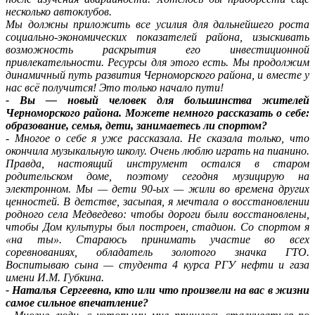
несколько автоклубов.
Мы должны приложить все усилия для дальнейшего роста
социально-экономических показателей района, изыскивать
возможность раскрытия его инвестиционной
привлекательности. Ресурсы для этого есть. Мы продолжим
динамичный путь развития Черноморского района, и вместе у
нас всё получится! Это только начало пути!
- Вы — новый человек для большинства жителей
Черноморского района. Можете немного рассказать о себе:
образование, семья, дети, занимаетесь ли спортом?
- Многое о себе я уже рассказала. Не сказала только, что
окончила музыкальную школу. Очень люблю играть на пианино.
Правда, настоящий инструмент остался в старом
родительском доме, поэтому сегодня музицирую на
электронном. Мы — дети 90-ых — жили во времена других
ценностей. В детстве, засыпая, я мечтала о восстановлении
родного села Медведево: чтобы дороги были восстановлены,
чтобы Дом культуры был построен, стадион. Со спортом я
«на ты». Стараюсь принимать участие во всех
соревнованиях, обладатель золотого значка ГТО.
Воспитываю сына — студента 4 курса РГУ нефти и газа
имени И.М. Губкина.
- Наталья Сергеевна, кто или что произвели на вас в жизни
самое сильное впечатление?