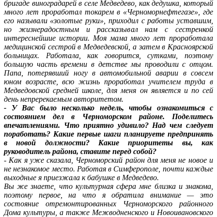
бригаде виноградарей в селе Медведево, как дедушка, который
много лет проработал токарем в «Черноморнефтегазе», где
его называли «золотые руки», приходил с работы уставшим,
но жизнерадостным и рассказывал нам с сестренкой
интереснейшие истории. Моя мама много лет проработала
медицинской сестрой в Медведевской, а затем в Красноярской
больницах. Работала, как говорится, сутками, поэтому
большую часть времени в детстве мы проводили с отцом.
Папа, потерявший ногу в автомобильной аварии в совсем
юном возрасте, всю жизнь проработал учителем труда в
Медведовской средней школе, для меня он является и по сей
день непререкаемым авторитетом.
- У Вас было несколько недель, чтобы ознакомиться с
состоянием дел в Черноморском районе. Поделитесь
впечатлениями. Что приятно удивило? Над чем следует
поработать? Какие первые шаги планируете предпринять
в новой должности? Какие приоритеты вы, как
руководитель района, ставите перед собой?
- Как я уже сказала, Черноморский район для меня не новое и
не незнакомое место. Работая в Симферополе, почти каждые
выходные я приезжала к бабушке в Медведево.
Вы же знаете, что культурная сфера мне близка и знакома,
поэтому первое, на что я обратила внимание — это
состояние отремонтированных Черноморского районного
Дома культуры, а также Межводненского и Новоивановского