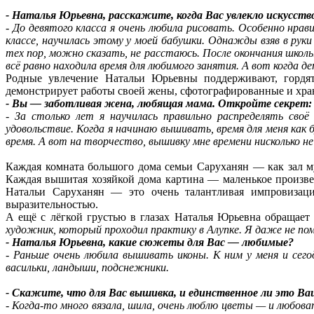
- Наталья Юрьевна, расскажите, когда Вас увлекло искусств
- До девятого класса я очень любила рисовать. Особенно нра
классе, научилась этому у моей бабушки. Однажды взяв в рук
тех пор, можно сказать, не расстаюсь. После окончания школ
всё равно находила время для любимого занятия. А вот когда 
Родные увлечение Натальи Юрьевны поддерживают, гордят
демонстрирует работы своей жены, сфотографированные и хра
- Вы — заботливая жена, любящая мама. Откройте секрет:
- За столько лет я научилась правильно распределять своё
удовольствие. Когда я начинаю вышивать, время для меня ка
время. А вот на творчество, вышивку мне времени нисколько н
Каждая комната большого дома семьи Саруханян — как зал му
Каждая вышитая хозяйкой дома картина — маленькое произвед
Натальи Саруханян — это очень талантливая импровизаци
выразительностью.
А ещё с лёгкой грустью в глазах Наталья Юрьевна обращает
художник, который проходил практику в Алупке. Я даже не по
- Наталья Юрьевна, какие сюжеты для Вас — любимые?
- Раньше очень любила вышивать иконы. К ним у меня и сег
васильки, ландыши, подснежники.
- Скажите, что для Вас вышивка, и единственное ли это Ва
- Когда-то много вязала, шила, очень люблю цветы — и любова