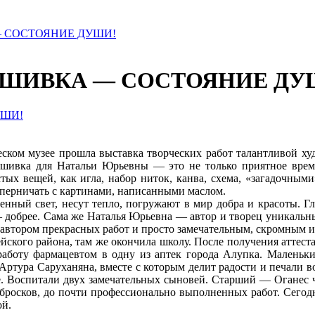
 СОСТОЯНИЕ ДУШИ!
ЫШИВКА — СОСТОЯНИЕ ДУ
ческом музее прошла выставка творческих работ талантливой 
ышивка для Натальи Юрьевны — это не только приятное время
тых вещей, как игла, набор ниток, канва, схема, «загадочны
оперничать с картинами, написанными маслом.
нный свет, несут тепло, погружают в мир добра и красоты. Гл
р — добрее. Сама же Наталья Юрьевна — автор и творец уникальн
с автором прекрасных работ и просто замечательным, скромным
йского района, там же окончила школу. После получения аттест
аботу фармацевтом в одну из аптек города Алупка. Маленьк
Артура Саруханяна, вместе с которым делит радости и печали в
. Воспитали двух замечательных сыновей. Старший — Оганес ча
росков, до почти профессионально выполненных работ. Сегод
ой.