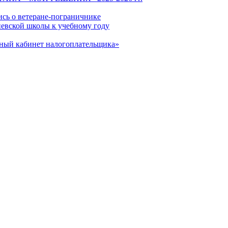
ись о ветеране-пограничнике
евской школы к учебному году
чный кабинет налогоплательщика»