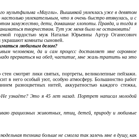
мого мультфильма «Маугли». Вышивкой увлеклась уже в девятом
 настолько увлекательным, что я очень быстро втянулась, и с
Потом замужество, дети, домашние хлопоты. Правда, и тогда я
но заниматься творчеством. Тут уж меня было не остановить!
ываемой гордостью муж Натальи Юрьевны Артур Оганесович
ты украшают комнаты сыновей.
ниматься любимым делом?
ливым человеком, да и сам процесс доставляет мне огромное
надо прерваться на обед, чаепитие, мне жаль тратить на это
 стен смотрят лики святых, портреты, великолепные пейзажи.
сит в него особый уют, особую атмосферу. Большинство работ
нием разноцветных нитей, аккуратностью каждого стежка,
«
Не узнаёте? Это я 45 лет назад. Портрет написал молодой
шиваю грациозных животных, птиц, детей, природу и любимые
одельная техника больше не смогла так залечь мне в душу, как