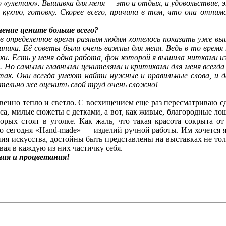
о «улетаю». Вышивка для меня — это и отдых, и удовольствие,
ю кухню, готовку. Скорее всего, причина в том, что она отним
нение цените больше всего?
в определенное время разным людям хотелось показать уже вы
ники. Её советы были очень важны для меня. Ведь в то время 
. Есть у меня одна работа, фон которой я вышила нитками из
ой. Но самыми главными ценителями и критиками для меня всег
 так. Они всегда умеют найти нужные и правильные слова, и 
ятельно же оценить свой труд очень сложно!
венно тепло и светло. С восхищением еще раз пересматриваю с
а, милые сюжеты с детками, а вот, как живые, благородные ло
орых стоят в уголке. Как жаль, что такая красота сокрыта о
сегодня «Hand-made» — изделий ручной работы. Им хочется яр
ния искусства, достойны быть представлены на выставках не тол
вая в каждую из них частичку себя.
ения и процветания!