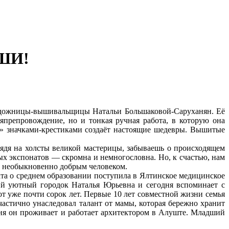
ШИ!
художницы-вышивальщицы Натальи Большаковой-Саруханян. Её
препровождение, но и тонкая ручная работа, в которую она
ми» значками-крестиками создаёт настоящие шедевры. Вышитые
ядя на холсты великой мастерицы, забываешь о происходящем
ых экспонатов — скромна и немногословна. Но, к счастью, нам
 и необыкновенно добрым человеком.
ата о среднем образовании поступила в Ялтинское медицинское
ий уютный городок Наталья Юрьевна и сегодня вспоминает с
от уже почти сорок лет. Первые 10 лет совместной жизни семья
стично унаследовал талант от мамы, которая бережно хранит
ня он проживает и работает архитектором в Алуште. Младший