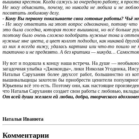
вышивка крестом. Когда сажусь за очередную работу, я прост
Не могу объяснить, почему, но никогда не любила и не любл
посвятить любимому делу.
- Кому Вы первому показываете свои готовые работы? Чьё м
- Не могу ответить на этот вопрос однозначно, потому что 
это была соседка, которая тоже вышивала, но всё больше руш
поэтому было очень сложно подобрать нужные тона и оттенки
нужные мне цвета, а цвет колгот подходил, как никакой друг
из них я всегда вижу, удалась картина или что-то пошло не
тактично и не предвзято. А без критики — никуда… Самосто
Ну вот и подошла к концу наша встреча. На душе — необыкно
загадочная улыбка «Джоконды», лики Николая Угодника, Иисус
Натальи Саруханян более двухсот работ, большинство из кот
вышивальщицы захотели бы приобрести ценители популярного 
Юрьевны всё это есть. Поэтому они, как настоящие произведе
что Наталья Саруханян создает свои работы с любовью, вклады
От всей души желаем ей любви, добра, творческого вдохнов
Наталья Иванюта
Комментарии