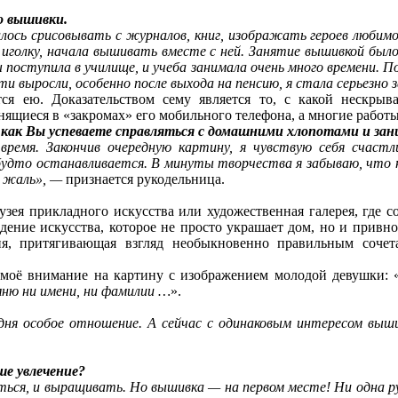
о вышивки.
вилось срисовывать с журналов, книг, изображать героев люби
и иголку, начала вышивать вместе с ней. Занятие вышивкой было
ы поступила в училище, и учеба занимала очень много времени. 
дети выросли, особенно после выхода на пенсию, я стала серьез
ся ею. Доказательством сему является то, с какой нескр
нящиеся в «закромах» его мобильного телефона, а многие рабо
 как Вы успеваете справляться с домашними хлопотами и за
 время. Закончив очередную картину, я чувствую себя счаст
к будто останавливается. В минуты творчества я забываю, что 
е жаль», —
признается рукодельница.
зея прикладного искусства или художественная галерея, где со
ение искусства, которое не просто украшает дом, но и привно
я, притягивающая взгляд необыкновенно правильным сочета
 моё внимание на картину с изображением молодой девушки: 
мню ни имени, ни фамилии …
».
одня особое отношение. А сейчас с одинаковым интересом вы
ше увлечение?
ться, и выращивать. Но вышивка — на первом месте! Ни одна рук