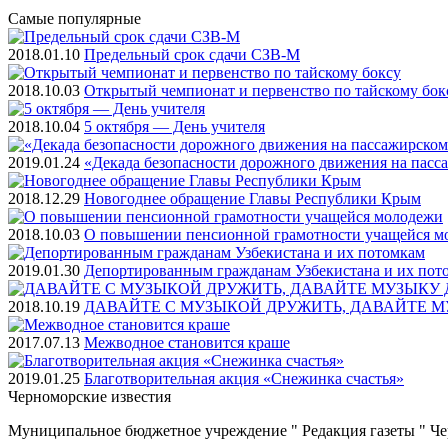
Самые
популярные
2018.01.10
Предельный срок сдачи СЗВ-М
2018.10.03
Открытый чемпионат и первенство по тайскому бок
2018.10.04
5 октября — День учителя
2019.01.24
«Декада безопасности дорожного движения на пасс
2018.12.29
Новогоднее обращение Главы Республики Крым
2018.10.03
О повышении пенсионной грамотности учащейся м
2019.01.30
Депортированным гражданам Узбекистана и их пот
2018.10.19
ДАВАЙТЕ С МУЗЫКОЙ ДРУЖИТЬ, ДАВАЙТЕ М
2017.07.13
Межводное становится краше
2019.01.25
Благотворительная акция «Снежинка счастья»
Черноморские
известия
Муниципальное бюджетное учреждение " Редакция газеты " Ч