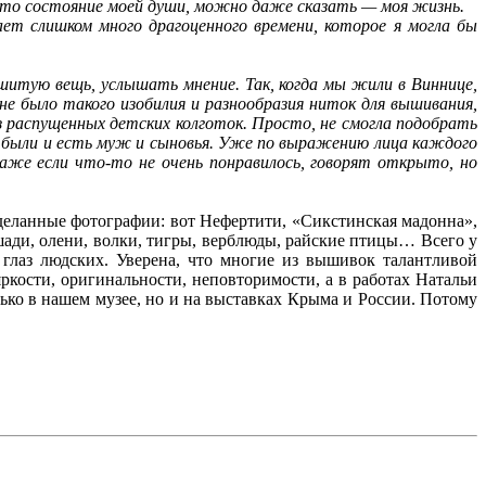
 это состояние моей души, можно даже сказать — моя жизнь.
ает слишком много драгоценного времени, которое я могла бы
шитую вещь, услышать мнение. Так, когда мы жили в Виннице,
не было такого изобилия и разнообразия ниток для вышивания,
 распущенных детских колготок. Просто, не смогла подобрать
да были и есть муж и сыновья. Уже по выражению лица каждого
даже если что-то не очень понравилось, говорят открыто, но
деланные фотографии: вот Нефертити, «Сикстинская мадонна»,
шади, олени, волки, тигры, верблюды, райские птицы… Всего у
т глаз людских. Уверена, что многие из вышивок талантливой
кости, оригинальности, неповторимости, а в работах Натальи
ько в нашем музее, но и на выставках Крыма и России. Потому