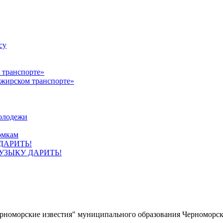
су
ажирском транспорте»
олодежи
омкам
УЗЫКУ ДАРИТЬ!
ерноморские известия" муниципального образования Черноморс