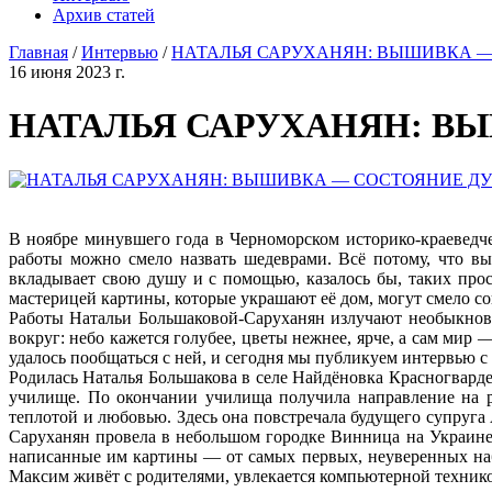
Архив статей
Главная
/
Интервью
/
НАТАЛЬЯ САРУХАНЯН: ВЫШИВКА —
16 июня 2023 г.
НАТАЛЬЯ САРУХАНЯН: В
В ноябре минувшего года в Черноморском историко-краевед
работы можно смело назвать шедеврами. Всё потому, что в
вкладывает свою душу и с помощью, казалось бы, таких прос
мастерицей картины, которые украшают её дом, могут смело с
Работы Натальи Большаковой-Саруханян излучают необыкнове
вокруг: небо кажется голубее, цветы нежнее, ярче, а сам ми
удалось пообщаться с ней, и сегодня мы публикуем интервью 
Родилась Наталья Большакова в селе Найдёновка Красногварде
училище. По окончании училища получила направление на р
теплотой и любовью. Здесь она повстречала будущего супруга 
Саруханян провела в небольшом городке Винница на Украине
написанные им картины — от самых первых, неуверенных наб
Максим живёт с родителями, увлекается компьютерной техник