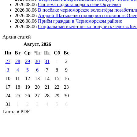
2026.08.06
Система подвоза воды в селе Окунёвка
2026.08.06
В посёлке черноморское волонтёры позаботил
2026.08.06
Андрей Шатыренко проверил готовность Олен
2026.08.06
Приём граждан в Черноморском районе
2026.08.06
Социальный вычет легко получить через «Ли
Архив
статей
Август, 2026
Пн
Вт
Ср
Чт
Пт
Cб
Вс
27
28
29
30
31
1
2
3
4
5
6
7
8
9
10
11
12
13
14
15
16
17
18
19
20
21
22
23
24
25
26
27
28
29
30
31
1
2
3
4
5
6
Газета
в PDF