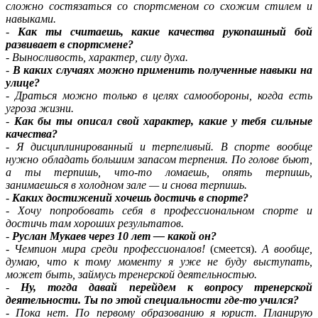
сложно состязаться со спортсменом со схожим стилем и
навыками.
-
Как ты считаешь, какие качества рукопашный бой
развивает в спортсмене?
-
Выносливость, характер, силу духа.
-
В каких случаях можно применить полученные навыки на
улице?
-
Драться можно только в целях самообороны, когда есть
угроза жизни.
-
Как бы ты описал свой характер, какие у тебя сильные
качества?
-
Я дисциплинированный и терпеливый. В спорте вообще
нужно обладать большим запасом терпения. По голове бьют,
а ты терпишь, что-то ломаешь, опять терпишь,
занимаешься в холодном зале — и снова терпишь.
-
Каких достижений хочешь достичь в спорте?
-
Хочу попробовать себя в профессиональном спорте и
достичь там хороших результатов.
-
Руслан Мукаев через 10 лет — какой он?
-
Чемпион мира среди профессионалов!
(смеется).
А вообще,
думаю, что к тому моменту я уже не буду выступать,
может быть, займусь тренерской деятельностью.
-
Ну, тогда давай перейдем к вопросу тренерской
деятельности. Ты по этой специальности где-то учился?
-
Пока нет. По первому образованию я юрист. Планирую