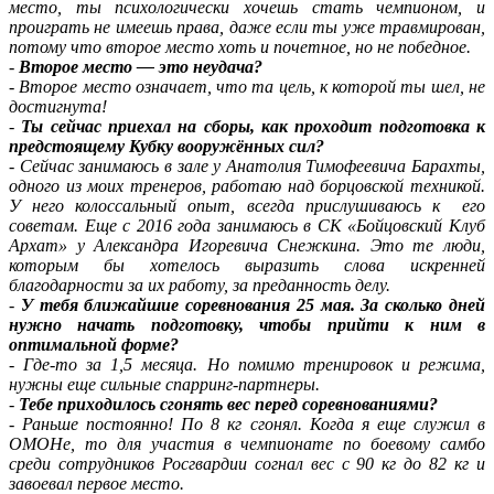
место, ты психологически хочешь стать чемпионом, и
проиграть не имеешь права, даже если ты уже травмирован,
потому что второе место хоть и почетное, но не победное.
-
Второе место — это неудача?
-
Второе место означает, что та цель, к которой ты шел, не
достигнута!
-
Ты сейчас приехал на сборы, как проходит подготовка к
предстоящему Кубку вооружённых сил?
-
Сейчас занимаюсь в зале у Анатолия Тимофеевича Барахты,
одного из моих тренеров, работаю над борцовской техникой.
У него колоссальный опыт, всегда прислушиваюсь к его
советам. Еще с 2016 года занимаюсь в СК «Бойцовский Клуб
Архат» у Александра Игоревича Снежкина. Это те люди,
которым бы хотелось выразить слова искренней
благодарности за их работу, за преданность делу.
-
У тебя ближайшие соревнования 25 мая. За сколько дней
нужно начать подготовку, чтобы прийти к ним в
оптимальной форме?
-
Где-то за 1,5 месяца. Но помимо тренировок и режима,
нужны еще сильные спарринг-партнеры.
-
Тебе приходилось сгонять вес перед соревнованиями?
-
Раньше постоянно! По 8 кг сгонял. Когда я еще служил в
ОМОНе, то для участия в чемпионате по боевому самбо
среди сотрудников Росгвардии согнал вес с 90 кг до 82 кг и
завоевал первое место.