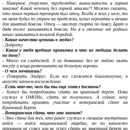
-
Наверное, упорство, трудолюбие, выносливость и горная
закалка! Какой чеченец без горной закалки?! Можно сказать,
что моим первым тренером был отец. Когда я жил у него, то
он меня будил по утрам на пробежки, купил перчатки и мешки
для занятий боксом. Отец — мастер спорта по боксу. Брат и
дядя тоже занимаются боксом. Но я в отличие от родных
начал заниматься вольной борьбой.
-
Какие качества ценишь в людях?
-
Доброту.
-
Какие у тебя вредные привычки и что не любишь делать
по дому?
-
Много ем сладостей. А из домашних дел не люблю мыть
посуду и вещи развешивать на бельевую веревку.
-
О чем мечтаешь?
-
Покорить Эльбрус. Если все сложится благополучно, в
августе начнем восхождение.
-
Есть что-то, чего бы ты еще хотел достичь?
-
Хотел бы попробовать сдать на краповый берет. Пока
служил в ОМОНе, сдать не получилось. А сейчас хочу
попробовать принять участие в ветеранской сдаче на
Краповый Берет.
-
Ветеранская сдача, что это значит?
-
Это сдача для тех, кто ранее служил в спецназе внутренних
войск — войск национальной гвардии, но по каким-то
причинам не сумел или не успел сдать на заветный Берет во