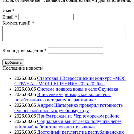
Поля, отмеченные
*
, являются обязательными для заполнения.
Имя
*
Email
*
Комментарий
*
Код подтверждения
*
Последние новости
2026.08.06
Стартовал I Всероссийский конкурс «МОЯ
СТРАНА – МОИ РЕШЕНИЯ» 2025-2026 гг.
2026.08.06
Система подвоза воды в селе Окунёвка
2026.08.06
В посёлке черноморское волонтёры
позаботились о ветеране-пограничнике
2026.08.06
Андрей Шатыренко проверил готовность
Оленевской школы к учебному году
2026.08.06
Приём граждан в Черноморском районе
2026.08.06
Социальный вычет легко получить через
«Личный кабинет налогоплательщика»
2026.08.06
Достойный результат на республиканских