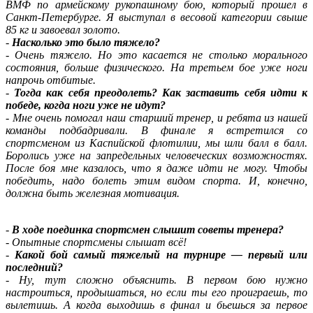
ВМФ по армейскому рукопашному бою, который прошел в
Санкт-Петербурге. Я выступал в весовой категории свыше
85 кг и завоевал золото.
-
Насколько это было тяжело?
-
Очень тяжело. Но это касается не столько морального
состояния, больше физического. На третьем бое уже ноги
напрочь отбитые.
-
Тогда как себя преодолеть? Как заставить себя идти к
победе, когда ноги уже не идут?
-
Мне очень помогал наш старший тренер, и ребята из нашей
команды подбадривали. В финале я встретился со
спортсменом из Каспийской флотилии, мы шли балл в балл.
Боролись уже на запредельных человеческих возможностях.
После боя мне казалось, что я даже идти не могу. Чтобы
победить, надо болеть этим видом спорта. И, конечно,
должна быть железная мотивация.
-
В ходе поединка спортсмен слышит советы тренера?
-
Опытные спортсмены слышат всё!
-
Какой бой самый тяжелый на турнире — первый или
последний?
-
Ну, тут сложно объяснить. В первом бою нужно
настроиться, продышаться, но если ты его проиграешь, то
вылетишь. А когда выходишь в финал и бьешься за первое