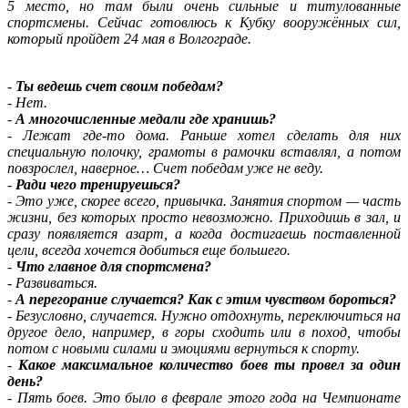
5 место, но там были очень сильные и титулованные
спортсмены. Сейчас готовлюсь к Кубку вооружённых сил,
который пройдет 24 мая в Волгограде.
-
Ты ведешь счет своим победам?
-
Нет.
-
А многочисленные медали где хранишь?
-
Лежат где-то дома. Раньше хотел сделать для них
специальную полочку, грамоты в рамочки вставлял, а потом
повзрослел, наверное… Счет победам уже не веду.
-
Ради чего тренируешься?
-
Это уже, скорее всего, привычка. Занятия спортом — часть
жизни, без которых просто невозможно. Приходишь в зал, и
сразу появляется азарт, а когда достигаешь поставленной
цели, всегда хочется добиться еще большего.
-
Что главное для спортсмена?
-
Развиваться.
-
А перегорание случается? Как с этим чувством бороться?
-
Безусловно, случается. Нужно отдохнуть, переключиться на
другое дело, например, в горы сходить или в поход, чтобы
потом с новыми силами и эмоциями вернуться к спорту.
-
Какое максимальное количество боев ты провел за один
день?
-
Пять боев. Это было в феврале этого года на Чемпионате