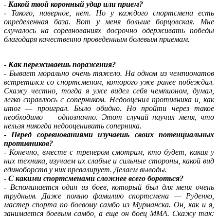
-
Какой твой коронный удар или прием?
-
Такого, наверное, нет. Но у каждого спортсмена есть
определенная база. Вот у меня больше борцовская. Мне
случалось на соревнованиях досрочно одерживать победы
благодаря качественно проведенным болевым приемам.
-
Как переживаешь поражения?
-
Бывает морально очень тяжело. На одном из чемпионатов
встретился со спортсменом, которого уже ранее побеждал.
Скажу честно, тогда я уже видел себя чемпионом, думал,
легко справлюсь с соперником. Недооценил противника и, как
итог — проиграл. Было обидно. Но пройти через такое
необходимо — однозначно. Этот случай научил меня, что
нельзя никогда недооценивать соперника.
-
Перед соревнованиями изучаешь своих потенциальных
противников?
-
Конечно, вместе с тренером смотрим, кто будет, какая у
них техника, изучаем их слабые и сильные стороны, какой вид
единоборств у них превалирует. Делаем выводы.
-
С какими спортсменами сложнее всего бороться?
-
Вспоминается один из боев, который был для меня очень
трудным. Даже помню фамилию спортсмена — Руденко,
мастер спорта по боевому самбо из Мурманска. Он, как и я,
занимается боевым самбо, а еще он боец ММА. Скажу так: