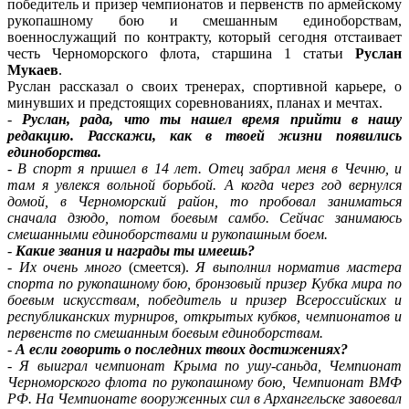
победитель и призер чемпионатов и первенств по армейскому
рукопашному бою и смешанным единоборствам,
военнослужащий по контракту, который сегодня отстаивает
честь Черноморского флота, старшина 1 статьи
Руслан
Мукаев
.
Руслан рассказал о своих тренерах, спортивной карьере, о
минувших и предстоящих соревнованиях, планах и мечтах.
-
Руслан, рада, что ты нашел время прийти в нашу
редакцию. Расскажи, как в твоей жизни появились
единоборства.
-
В спорт я пришел в 14 лет. Отец забрал меня в Чечню, и
там я увлекся вольной борьбой. А когда через год вернулся
домой, в Черноморский район, то пробовал заниматься
сначала дзюдо, потом боевым самбо. Сейчас занимаюсь
смешанными единоборствами и рукопашным боем.
-
Какие звания и награды ты имеешь?
-
Их очень много
(смеется).
Я выполнил норматив мастера
спорта по рукопашному бою, бронзовый призер Кубка мира по
боевым искусствам, победитель и призер Всероссийских и
республиканских турниров, открытых кубков, чемпионатов и
первенств по смешанным боевым единоборствам.
-
А если говорить о последних твоих достижениях?
-
Я выиграл чемпионат Крыма по ушу-саньда, Чемпионат
Черноморского флота по рукопашному бою, Чемпионат ВМФ
РФ. На Чемпионате вооруженных сил в Архангельске завоевал