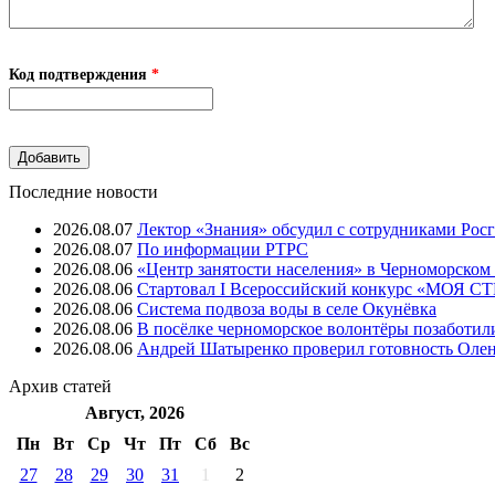
Код подтверждения
*
Последние новости
2026.08.07
Лектор «Знания» обсудил с сотрудниками Рос
2026.08.07
⁠По информации РТРС
2026.08.06
«Центр занятости населения» в Черноморском
2026.08.06
Стартовал I Всероссийский конкурс «МОЯ 
2026.08.06
Система подвоза воды в селе Окунёвка
2026.08.06
В посёлке черноморское волонтёры позаботил
2026.08.06
Андрей Шатыренко проверил готовность Олен
Архив
статей
Август, 2026
Пн
Вт
Ср
Чт
Пт
Cб
Вс
27
28
29
30
31
1
2