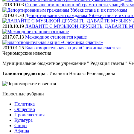
2018.10.03
О повышении пенсионной грамотности учащейся м
2019.01.30
Депортированным гражданам Узбекистана и их пот
2018.10.19
ДАВАЙТЕ С МУЗЫКОЙ ДРУЖИТЬ, ДАВАЙТЕ М
2017.07.13
Межводное становится краше
2019.01.25
Благотворительная акция «Снежинка счастья»
Черноморские
известия
Муниципальное бюджетное учреждение " Редакция газеты " Ч
Главного редактора
- Иванюта Наталья Реональдовна
Новостные
рубрики
Политика
Общество
Проиcшествия
Культура
Спорт
Афиша