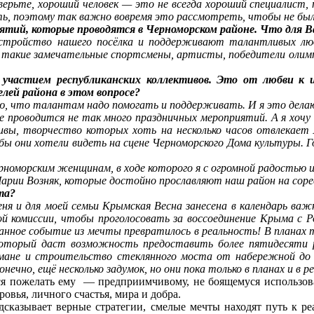
верьте, хороший человек — это не всегда хороший специалист,
ь, поэтому так важно вовремя это рассмотреть, чтобы не был
риятий, которые проводятся в Черноморском районе. Что для
устройство нашего посёлка и поддерживают талантливых лю
 такие замечательные спортсмены, артисты, победители олимп
 участием республиканских коллективов. Это от любви к 
ей района в этом вопросе?
ю, что талантам надо помогать и поддерживать. И я это делаю 
ке проводится не так много праздничных мероприятий. А я хочу
ивы, творчество которых хоть на несколько часов отвлекает
бы они хотели видеть на сцене Черноморского Дома культуры. 
ерноморским женщинам, в ходе которого я с огромной радостью
рии Возняк, которые достойно прославляют наш район на сорев
та?
еня и для моей семьи Крымская Весна занесена в календарь важ
ой комиссии, чтобы проголосовать за воссоединение Крыма с
данное событие из мечты превратилось в реальность! В плана
 который даст возможность предоставить более пятидесяти 
ане и строительство стеклянного моста от набережной до Р
чно, ещё несколько задумок, но они пока только в планах и в р
тся пожелать ему — предприимчивому, не боящемуся использов
овья, личного счастья, мира и добра.
сказывает верные стратегии, смелые мечты находят путь к реа