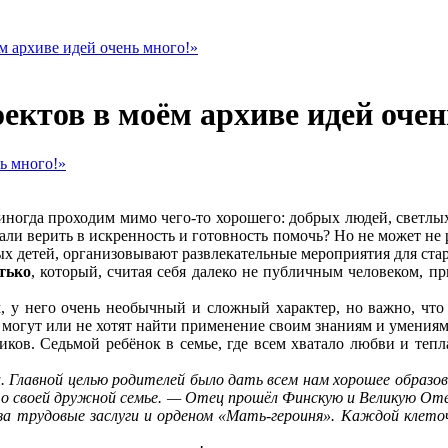
м архиве идей очень много!»
ектов в моём архиве идей очен
ы иногда проходим мимо чего-то хорошего: добрых людей, светл
тали верить в искренность и готовность помочь? Но не может не 
ых детей, организовывают развлекательные мероприятия для ста
тько
, который, считая себя далеко не публичным человеком, при
, у него очень необычный и сложный характер, но важно, что
могут или не хотят найти применение своим знаниям и умениям. 
ков. Седьмой ребёнок в семье, где всем хватало любви и тепла
и. Главной целью родителей было дать всем нам хорошее образова
ч о своей дружной семье. — Отец прошёл Финскую и Великую От
 трудовые заслуги и орденом «Мать-героиня». Каждой клеточк