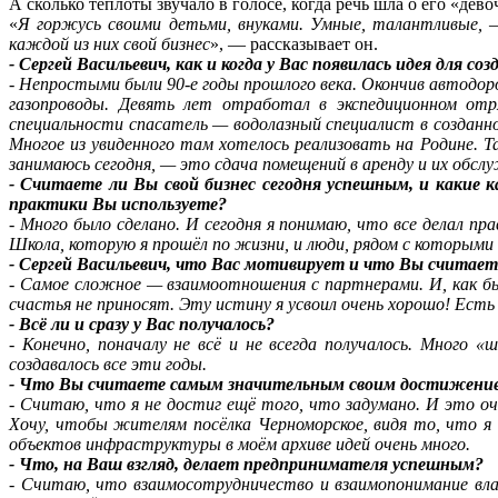
А сколько теплоты звучало в голосе, когда речь шла о его «дев
«
Я горжусь своими детьми, внуками. Умные, талантливые, 
каждой из них свой бизнес
», — рассказывает он.
- Сергей Васильевич, как и когда у Вас появилась идея для со
- Непростыми были 90-е годы прошлого века. Окончив автодор
газопроводы. Девять лет отработал в экспедиционном отр
специальности спасатель — водолазный специалист в созданн
Многое из увиденного там хотелось реализовать на Родине. Т
занимаюсь сегодня, — это сдача помещений в аренду и их обс
- Считаете ли Вы свой бизнес сегодня успешным, и какие 
практики Вы используете?
- Много было сделано. И сегодня я понимаю, что все делал п
Школа, которую я прошёл по жизни, и люди, рядом с которыми 
- Сергей Васильевич, что Вас мотивирует и что Вы счита
- Самое сложное — взаимоотношения с партнерами. И, как бы 
счастья не приносят. Эту истину я усвоил очень хорошо! Ест
- Всё ли и сразу у Вас получалось?
- Конечно, поначалу не всё и не всегда получалось. Много
создавалось все эти годы.
- Что Вы считаете самым значительным своим достижени
- Считаю, что я не достиг ещё того, что задумано. И это оч
Хочу, чтобы жителям посёлка Черноморское, видя то, что я
объектов инфраструктуры в моём архиве идей очень много.
- Что, на Ваш взгляд, делает предпринимателя успешным?
- Считаю, что взаимосотрудничество и взаимопонимание вл