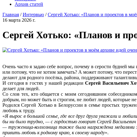
Архив статей
Главная
/
Интервью
/
Сергей Хотько: «Планов и проектов в моё
16 марта 2026 г.
Сергей Хотько: «Планов и про
Очень часто я задаю себе вопрос, почему в серости будней м
или потому, что не хотим замечать? А может потому, что перес
делают для родного посёлка, района, поддерживают талантлив
И сегодня в гостях у нашей редакции
Сергей Васильевич Хо
делает для людей.
Со слов тех, кто общается с моим сегодняшним собеседником
добрым, но может быть и строгим, не любит людей, которые не 
Родился Сергей Хотько в Белоруссии в семье простых тружени
любовь к труду.
«
Я вырос в большой семье, где все друг друга уважали и любил
бы ни было трудно, — с гордостью говорит Сергей Васильеви
— труженица-колхозница также была награждена медалями за
привить любовь к родному краю, к своему народу
».