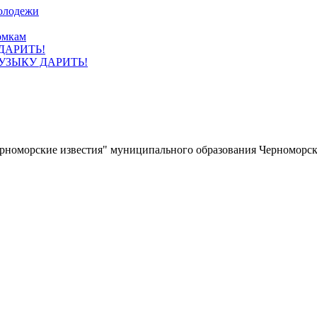
олодежи
омкам
УЗЫКУ ДАРИТЬ!
ерноморские известия" муниципального образования Черноморс