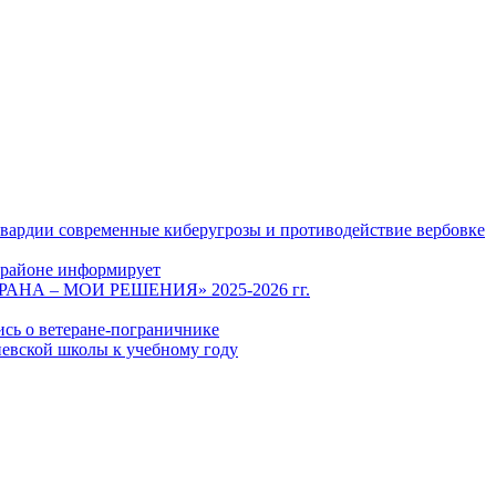
гвардии современные киберугрозы и противодействие вербовке
 районе информирует
СТРАНА – МОИ РЕШЕНИЯ» 2025-2026 гг.
ись о ветеране-пограничнике
евской школы к учебному году