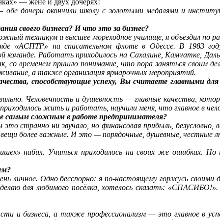
очках» — жене и двух дочерях!
— обе дочери окончили школу с золотыми медалями и институт
здания своего бизнеса? И что это за бизнес?
ожный техникум и высшее мореходное училище, я объездил по ра
яде «АСПТР» на спасательном флоте в Одессе. В 1983 год
ой команде. Работать приходилось на Сахалине, Камчатке, Даль
ак, со временем пришло понимание, что пора заняться своим дел
луживание, а также организация ярмарочных мероприятий.
качества, способствующие успеху, Вы считаете главными дл
равильно. Человечность и душевность — главные качества, кото
приходилось жить и работать, научили меня, что главное в чел
ете самым сложным в работе предпринимателя?
это странно ни звучало, но финансовая прибыль, безусловно, ва
ь вещи более важные. И это — порядочные, душевные, честные л
 «шишек» набил. Учиться приходилось на своих же ошибках. Но
ем?
ень личное. Одно бесспорно: я по-настоящему горжусь своими 
 делаю для любимого посёлка, хотелось сказать: «СПАСИБО!»
асти и бизнеса, а также профессионализм — это главное в ус