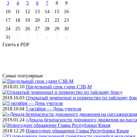
3
4
5
6
7
8
9
10
11
12
13
14
15
16
17
18
19
20
21
22
23
24
25
26
27
28
29
30
31
1
2
3
4
5
6
Газета
в PDF
Самые
популярные
2018.01.10
Предельный срок сдачи СЗВ-М
2018.10.03
Открытый чемпионат и первенство по тайскому бок
2018.10.04
5 октября — День учителя
2019.01.24
«Декада безопасности дорожного движения на пасс
2018.12.29
Новогоднее обращение Главы Республики Крым