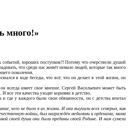
ь много!»
ых событий, хороших поступков?! Потому что очерствели душой
радовать, что среди нас живёт немало людей, которые так много
ршего поколения.
знался в ходе беседы, что всё, что он делает в этой жизни, он
 он всегда имеет свое мнение. Сергей Васильевич может быть
И все эти качества уходят корнями в детство.
 и где у каждого были свои обязанности, он с детства впитал
ние, чего не было в их жизни. И они выучили всех семерых, как
ечественную войны, был награждён медалями и орденами; мама
ой своей души они были преданы своей Родине. И нам сумели