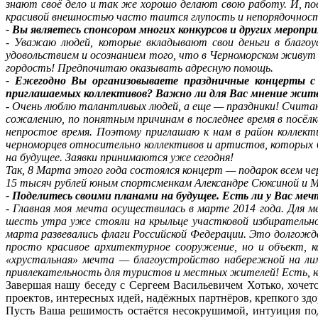
знают своё дело и так же хорошо делают свою работу. И, по
красивой внешностью часто таится глупость и непорядочност
- Вы являетесь спонсором многих конкурсов и других мероп
- Уважаю людей, которые вкладывают свои деньги в благо
удовольствием и осознанием того, что в Черноморском живут
гордость! Предпочитаю оказывать адресную помощь.
- Ежегодно Вы организовываете праздничные концерты с
приглашаемых коллективов? Важно ли для Вас мнение жител
- Очень люблю талантливых людей, а еще — праздники! Счита
сожалению, по понятным причинам в последнее время в посёл
непростое время. Поэтому приглашаю к нам в район коллект
черноморцев относительно коллективов и артистов, которых 
на будущее. Заявки принимаются уже сегодня!
Так, 8 Марта этого года состоялся концерт — подарок всем ч
15 тысяч рублей юным спортсменкам Александре Сюксиной и Ма
- Поделитесь своими планами на будущее. Есть ли у Вас меч
- Главная моя мечта осуществилась в марте 2014 года. Для м
шесть утра уже стояли на крыльце участковой избирательн
марта развевались флаги Российской Федерации. Это долгож
просто красивое архитектурное сооружение, но и объект,
«хрустальная» мечта — благоустройство набережной на лим
привлекательность для туристов и местных жителей! Есть, коне
Завершая нашу беседу с Сергеем Васильевичем Хотько, хоче
проектов, интересных идей, надёжных партнёров, крепкого здор
Пусть Ваша решимость остаётся несокрушимой, интуиция под