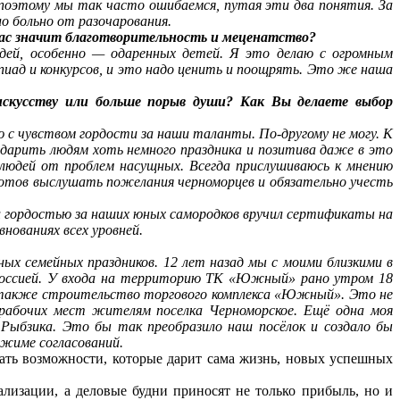
 поэтому мы так часто ошибаемся, путая эти два понятия. За
о больно от разочарования.
 Вас значит благотворительность и меценатство?
дей, особенно — одаренных детей. Я это делаю с огромным
иад и конкурсов, и это надо ценить и поощрять. Это же наша
искусству или больше порыв души? Как Вы делаете выбор
с чувством гордости за наши таланты. По-другому не могу. К
 дарить людям хоть немного праздника и позитива даже в это
 людей от проблем насущных. Всегда прислушиваюсь к мнению
Готов выслушать пожелания черноморцев и обязательно учесть
 и гордостью за наших юных самородков вручил сертификаты на
нованиях всех уровней.
ных семейных праздников. 12 лет назад мы с моими близкими в
 Россией. У входа на территорию ТК «Южный» рано утром 18
х также строительство торгового комплекса «Южный». Это не
рабочих мест жителям поселка Черноморское. Ещё одна моя
ыбзика. Это бы так преобразило наш посёлок и создало бы
ежиме согласований.
ать возможности, которые дарит сама жизнь, новых успешных
лизации, а деловые будни приносят не только прибыль, но и