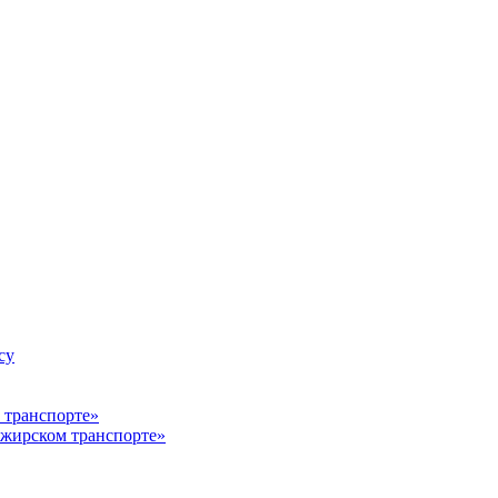
су
ажирском транспорте»