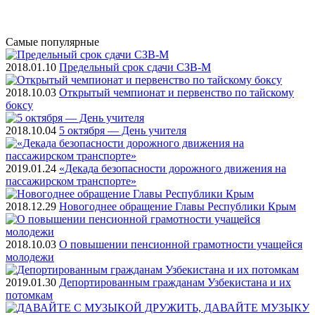
Самые
популярные
2018.01.10
Предельный срок сдачи СЗВ-М
2018.10.03
Открытый чемпионат и первенство по тайскому
боксу
2018.10.04
5 октября — День учителя
2019.01.24
«Декада безопасности дорожного движения на
пассажирском транспорте»
2018.12.29
Новогоднее обращение Главы Республики Крым
2018.10.03
О повышении пенсионной грамотности учащейся
молодежи
2019.01.30
Депортированным гражданам Узбекистана и их
потомкам