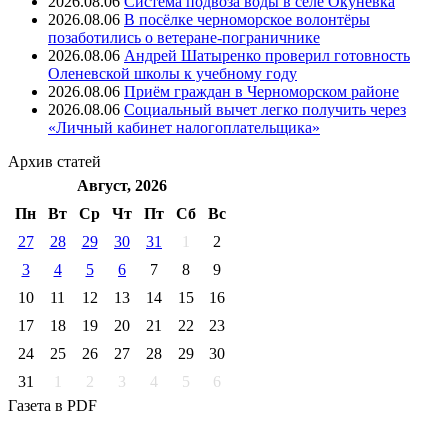
2026.08.06
Система подвоза воды в селе Окунёвка
2026.08.06
В посёлке черноморское волонтёры
позаботились о ветеране-пограничнике
2026.08.06
Андрей Шатыренко проверил готовность
Оленевской школы к учебному году
2026.08.06
Приём граждан в Черноморском районе
2026.08.06
Социальный вычет легко получить через
«Личный кабинет налогоплательщика»
Архив
статей
Август, 2026
Пн
Вт
Ср
Чт
Пт
Cб
Вс
27
28
29
30
31
1
2
3
4
5
6
7
8
9
10
11
12
13
14
15
16
17
18
19
20
21
22
23
24
25
26
27
28
29
30
31
1
2
3
4
5
6
Газета
в PDF