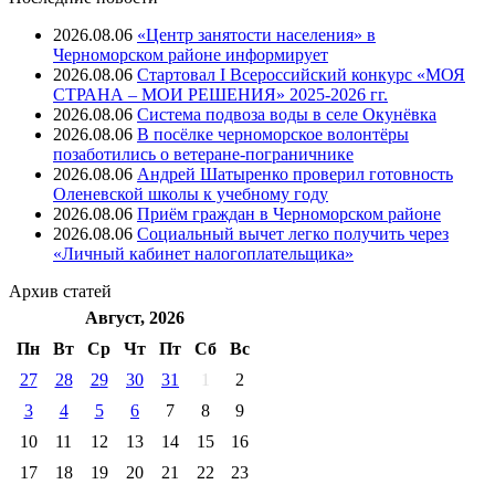
2026.08.06
«Центр занятости населения» в
Черноморском районе информирует
2026.08.06
Стартовал I Всероссийский конкурс «МОЯ
СТРАНА – МОИ РЕШЕНИЯ» 2025-2026 гг.
2026.08.06
Система подвоза воды в селе Окунёвка
2026.08.06
В посёлке черноморское волонтёры
позаботились о ветеране-пограничнике
2026.08.06
Андрей Шатыренко проверил готовность
Оленевской школы к учебному году
2026.08.06
Приём граждан в Черноморском районе
2026.08.06
Социальный вычет легко получить через
«Личный кабинет налогоплательщика»
Архив
статей
Август, 2026
Пн
Вт
Ср
Чт
Пт
Cб
Вс
27
28
29
30
31
1
2
3
4
5
6
7
8
9
10
11
12
13
14
15
16
17
18
19
20
21
22
23