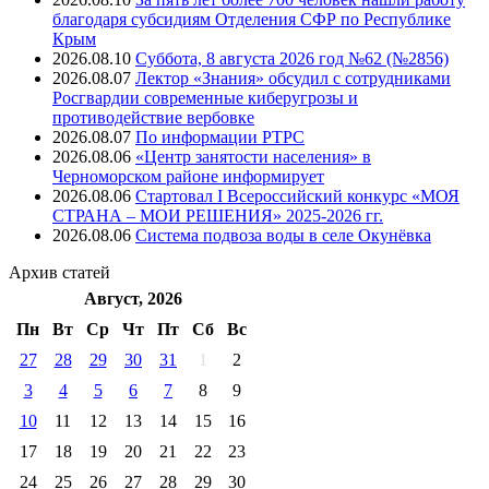
благодаря субсидиям Отделения СФР по Республике
Крым
2026.08.10
Суббота, 8 августа 2026 год №62 (№2856)
2026.08.07
Лектор «Знания» обсудил с сотрудниками
Росгвардии современные киберугрозы и
противодействие вербовке
2026.08.07
⁠По информации РТРС
2026.08.06
«Центр занятости населения» в
Черноморском районе информирует
2026.08.06
Стартовал I Всероссийский конкурс «МОЯ
СТРАНА – МОИ РЕШЕНИЯ» 2025-2026 гг.
2026.08.06
Система подвоза воды в селе Окунёвка
Архив
статей
Август, 2026
Пн
Вт
Ср
Чт
Пт
Cб
Вс
27
28
29
30
31
1
2
3
4
5
6
7
8
9
10
11
12
13
14
15
16
17
18
19
20
21
22
23
24
25
26
27
28
29
30