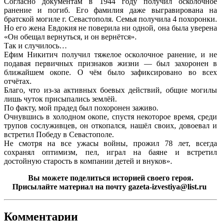
Согласно документам в 1944 году получил осколочное
ранение и погиб. Его фамилия даже выгравирована на
братской могиле г. Севастополя. Семья получила 4 похоронки.
Но его жена Евдокия не поверила ни одной, она была уверена
«Он обещал вернуться, и он вернётся».
Так и случилось…
Ефим Никитич получил тяжелое осколочное ранение, и не
подавая первичных признаков жизни — был захоронен в
ближайшем окопе. О чём было зафиксировано во всех
отчётах.
Благо, что из-за активных боевых действий, общие могилы
лишь чуток присыпались землёй.
По факту, мой прадед был похоронен заживо.
Очнувшись в холодном окопе, спустя некоторое время, среди
трупов сослуживцев, он откопался, нашёл своих, довоевал и
встретил Победу в Севастополе.
Не смотря на все ужасы войны, прожил 78 лет, всегда
сохранял оптимизм, пел, играл на баяне и встретил
достойную старость в компании детей и внуков».
Вы можете поделиться историей своего героя.
Присылайте материал на почту gazeta-izvestiya@list.ru
Комментарии