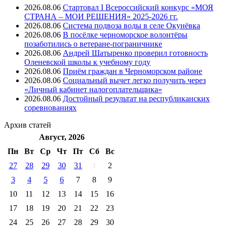
2026.08.06
Стартовал I Всероссийский конкурс «МОЯ
СТРАНА – МОИ РЕШЕНИЯ» 2025-2026 гг.
2026.08.06
Система подвоза воды в селе Окунёвка
2026.08.06
В посёлке черноморское волонтёры
позаботились о ветеране-пограничнике
2026.08.06
Андрей Шатыренко проверил готовность
Оленевской школы к учебному году
2026.08.06
Приём граждан в Черноморском районе
2026.08.06
Социальный вычет легко получить через
«Личный кабинет налогоплательщика»
2026.08.06
Достойный результат на республиканских
соревнованиях
Архив
статей
Август, 2026
Пн
Вт
Ср
Чт
Пт
Cб
Вс
27
28
29
30
31
1
2
3
4
5
6
7
8
9
10
11
12
13
14
15
16
17
18
19
20
21
22
23
24
25
26
27
28
29
30