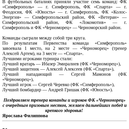
В футбольных баталиях приняли участие семь команд: ФК
«Симферополь» — г. Симферополь, ФК «Спарта» — г.
Феодосия, ФК «Юность» — г. Симферополь, ФК «Колос-
Энергия» — Симферопольский район, ФК «Ветеран» —
Симферопольский район, ФК «Локомотив» — г.
Симферополь и ФК «Черноморец» — Черноморский район.
Команды сыграли между собой три круга.
По результатам Первенства команда «Симферополь»
завоевала 1 место, на 2 месте — «Черноморец» (тренер
Алексей Артем), на 3 месте — «Спарта».
Лучшими игроками турнира стали:
Лучший вратарь — Ибазер Эмиралиев (ФК «Черноморец»),
Лучший защитник — Алексей Алексеев (ФК «Спарта»),
Лучший нападающий — Сергей Мамонов (ФК
«Черноморец»),
Лучший игрок — Сергей Черевко (ФК «Симферополь»),
Лучший бомбардир — Андрей Гришак (ФК «Юность»).
Поздравляем тренера команды и игроков ФК «Черноморец»
с очередным
призовым местом, желаем дальнейших побед и
крепкого здоровья!
Ярослава Филиппова