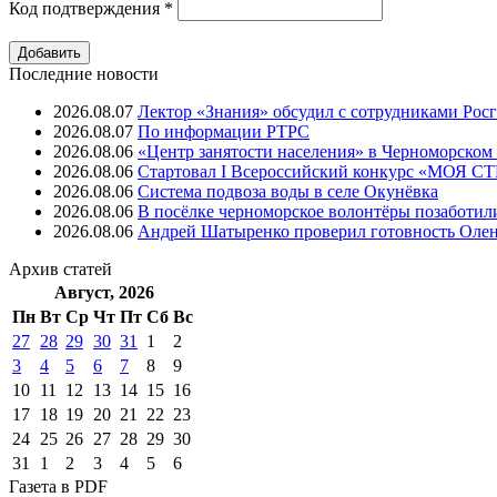
Код подтверждения
*
Последние новости
2026.08.07
Лектор «Знания» обсудил с сотрудниками Рос
2026.08.07
⁠По информации РТРС
2026.08.06
«Центр занятости населения» в Черноморском
2026.08.06
Стартовал I Всероссийский конкурс «МОЯ 
2026.08.06
Система подвоза воды в селе Окунёвка
2026.08.06
В посёлке черноморское волонтёры позаботил
2026.08.06
Андрей Шатыренко проверил готовность Олен
Архив
статей
Август, 2026
Пн
Вт
Ср
Чт
Пт
Cб
Вс
27
28
29
30
31
1
2
3
4
5
6
7
8
9
10
11
12
13
14
15
16
17
18
19
20
21
22
23
24
25
26
27
28
29
30
31
1
2
3
4
5
6
Газета
в PDF