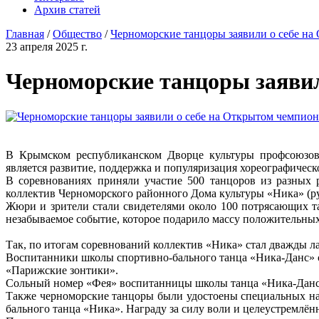
Архив статей
Главная
/
Общество
/
Черноморские танцоры заявили о себе н
23 апреля 2025 г.
Черноморские танцоры заяви
В Крымском республиканском Дворце культуры профсоюзов 
является развитие, поддержка и популяризация хореографичес
В соревнованиях приняли участие 500 танцоров из разных 
коллектив Черноморского районного Дома культуры «Ника» (р
Жюри и зрители стали свидетелями около 100 потрясающих та
незабываемое событие, которое подарило массу положительны
Так, по итогам соревнований коллектив «Ника» стал дважды ла
Воспитанники школы спортивно-бального танца «Ника-Данс» ст
«Парижские зонтики».
Сольный номер «Фея» воспитанницы школы танца «Ника-Данс» 
Также черноморские танцоры были удостоены специальных на
бального танца «Ника». Награду за силу воли и целеустремлё