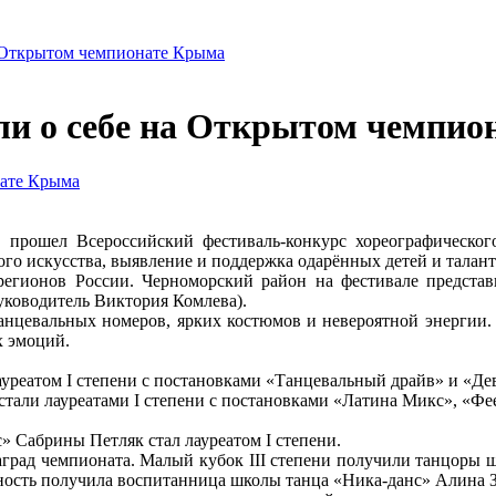
а Открытом чемпионате Крыма
ли о себе на Открытом чемпио
прошел Всероссийский фестиваль-конкурс хореографическо
кого искусства, выявление и поддержка одарённых детей и тала
регионов России. Черноморский район на фестивале предста
уководитель Виктория Комлева).
нцевальных номеров, ярких костюмов и невероятной энергии. 
х эмоций.
уреатом I степени с постановками «Танцевальный драйв» и «Дево
али лауреатами I степени с постановками «Латина Микс», «Феер
Сабрины Петляк стал лауреатом I степени.
град чемпионата. Малый кубок III степени получили танцоры ш
нность получила воспитанница школы танца «Ника-данс» Алина 