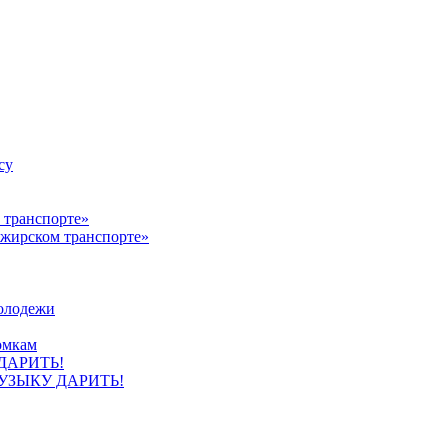
су
ажирском транспорте»
олодежи
омкам
УЗЫКУ ДАРИТЬ!