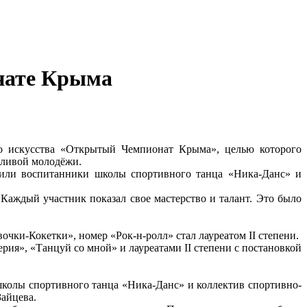
нате Крыма
го искусства «Открытый Чемпионат Крыма», целью которого
нтливой молодёжи.
вили воспитанники школы спортивного танца «Ника-Данс» и
Каждый участник показал свое мастерство и талант. Это было
чки-Кокетки», номер «Рок-н-ролл» стал лауреатом II степени.
ия», «Танцуй со мной» и лауреатами II степени с постановкой
колы спортивного танца «Ника-Данс» и коллектив спортивно-
Зайцева.