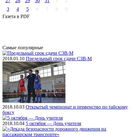
27
28
29
30
31
1
2
3
4
5
6
7
8
9
Газета
в PDF
Самые
популярные
2018.01.10
Предельный срок сдачи СЗВ-М
2018.10.03
Открытый чемпионат и первенство по тайскому
боксу
2018.10.04
5 октября — День учителя