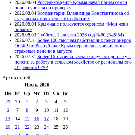
2026.08.04
Россельхозцентр Крыма начал приём семян
нового урожая на проверку
2026.08.04
Комментарии Владимира Константинова об
актуальных политических событиях
2026.08.04
Крымчане пользуются сервисом «Мои чеки
онлайн»
2026.08.03
Суббота, 1 августа 2026 год №60 (№2854)
2026.07.31
Более 100 тысячам работающих пенсионеров
ОСФР по Республике Крым перечислит увеличенные
страховые пенсии в августе
2026.07.31
Более 16 тысяч крымчан получают доплату к
пенсии за работу в сельском хозяйстве от регионального
Отделения СФР
Архив
статей
Июль, 2026
Пн
Вт
Ср
Чт
Пт
Cб
Вс
29
30
1
2
3
4
5
6
7
8
9
10
11
12
13
14
15
16
17
18
19
20
21
22
23
24
25
26