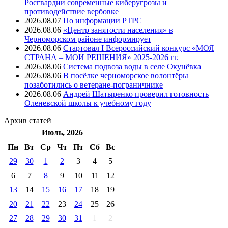
Росгвардии современные киберугрозы и
противодействие вербовке
2026.08.07
⁠По информации РТРС
2026.08.06
«Центр занятости населения» в
Черноморском районе информирует
2026.08.06
Стартовал I Всероссийский конкурс «МОЯ
СТРАНА – МОИ РЕШЕНИЯ» 2025-2026 гг.
2026.08.06
Система подвоза воды в селе Окунёвка
2026.08.06
В посёлке черноморское волонтёры
позаботились о ветеране-пограничнике
2026.08.06
Андрей Шатыренко проверил готовность
Оленевской школы к учебному году
Архив
статей
Июль, 2026
Пн
Вт
Ср
Чт
Пт
Cб
Вс
29
30
1
2
3
4
5
6
7
8
9
10
11
12
13
14
15
16
17
18
19
20
21
22
23
24
25
26
27
28
29
30
31
1
2