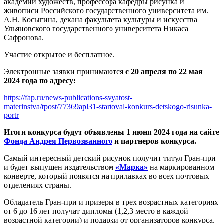
академии художеств, профессора кафедры рисунка и
живописи Российского государственного университета им.
А.Н. Косыгина, декана факультета культуры и искусства
Ульяновского государственного университета Никаса
Сафронова.
Участие открытое и бесплатное.
Электронные заявки принимаются
с 20 апреля по 22 мая
2024 года по адресу:
https://fap.ru/news-publications-svyatost-
materinstva/tpost/77369apl31-startoval-konkurs-detskogo-risunka-
portr
Итоги конкурса будут объявлены 1 июня 2024 года на сайте
Фонда Андрея Первозванного
и партнеров конкурса.
Самый интересный детский рисунок получит титул Гран-при
и будет выпущен издательством
«Марка»
на маркированном
конверте, который появятся на прилавках во всех почтовых
отделениях страны.
Обладатель Гран-при и призеры в трех возрастных категориях
от 6 до 16 лет получат дипломы (1,2,3 место в каждой
возрастной категории) и подарки от организаторов конкурса.