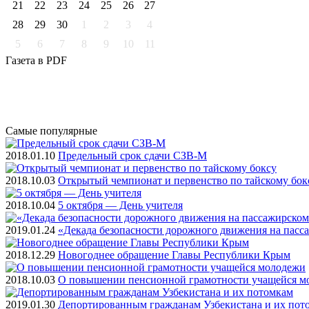
21
22
23
24
25
26
27
28
29
30
1
2
3
4
5
6
7
8
9
10
11
Газета
в PDF
Самые
популярные
2018.01.10
Предельный срок сдачи СЗВ-М
2018.10.03
Открытый чемпионат и первенство по тайскому бок
2018.10.04
5 октября — День учителя
2019.01.24
«Декада безопасности дорожного движения на пасс
2018.12.29
Новогоднее обращение Главы Республики Крым
2018.10.03
О повышении пенсионной грамотности учащейся м
2019.01.30
Депортированным гражданам Узбекистана и их пот