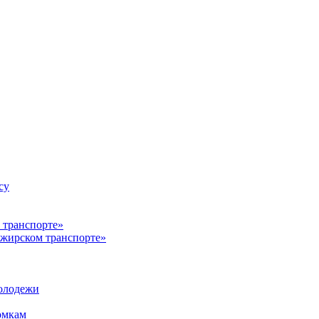
су
ажирском транспорте»
олодежи
омкам