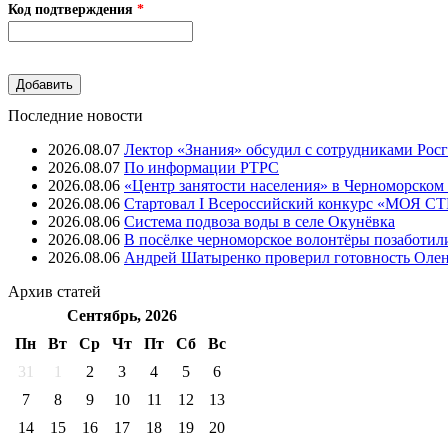
Код подтверждения
*
Последние новости
2026.08.07
Лектор «Знания» обсудил с сотрудниками Рос
2026.08.07
⁠По информации РТРС
2026.08.06
«Центр занятости населения» в Черноморском
2026.08.06
Стартовал I Всероссийский конкурс «МОЯ 
2026.08.06
Система подвоза воды в селе Окунёвка
2026.08.06
В посёлке черноморское волонтёры позаботил
2026.08.06
Андрей Шатыренко проверил готовность Олен
Архив
статей
Сентябрь, 2026
Пн
Вт
Ср
Чт
Пт
Cб
Вс
31
1
2
3
4
5
6
7
8
9
10
11
12
13
14
15
16
17
18
19
20