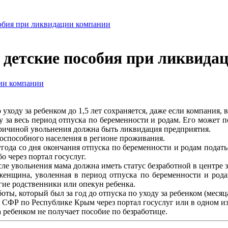
собия при ликвидации компании
 детские пособия при ликвида
 уходу за ребенком до 1,5 лет сохраняется, даже если компания,
у за весь период отпуска по беременности и родам. Его может 
 причиной увольнения должна быть ликвидация предприятия.
оспособного населения в регионе проживания.
года со дня окончания отпуска по беременности и родам подать
 через портал госуслуг.
ле увольнения мама должна иметь статус безработной в центре з
 женщина, уволенная в период отпуска по беременности и рода
гие родственники или опекун ребенка.
боты, который был за год до отпуска по уходу за ребенком (меся
СФР по Республике Крым через портал госуслуг или в одном из
 ребенком не получает пособие по безработице.