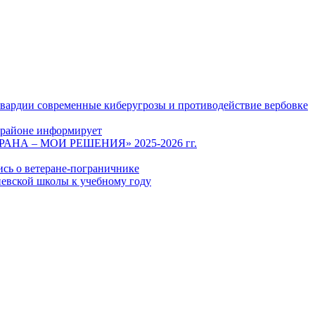
гвардии современные киберугрозы и противодействие вербовке
 районе информирует
СТРАНА – МОИ РЕШЕНИЯ» 2025-2026 гг.
ись о ветеране-пограничнике
евской школы к учебному году