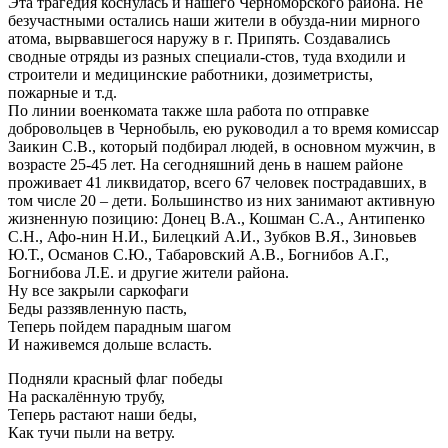
Эта трагедия коснулась и нашего Черноморского района. Не
безучастными остались наши жители в обузда-нии мирного
атома, вырвавшегося наружу в г. Припять. Создавались
сводные отряды из разных специали-стов, туда входили и
строители и медицинские работники, дозиметристы,
пожарные и т.д.
По линии военкомата также шла работа по отправке
добровольцев в Чернобыль, ею руководил а то время комиссар
Заикин С.В., который подбирал людей, в основном мужчин, в
возрасте 25-45 лет. На сегодняшний день в нашем районе
проживает 41 ликвидатор, всего 67 человек пострадавших, в
том числе 20 – дети. Большинство из них занимают активную
жизненную позицию: Донец В.А., Кошман С.А., Антипенко
С.Н., Афо-нин Н.И., Билецкий А.И., Зубков В.Я., Зиновьев
Ю.Т., Османов С.Ю., Табаровский А.В., Богнибов А.Г.,
Богнибова Л.Е. и другие жители района.
Ну все закрыли саркофаги
Беды раззявленную пасть,
Теперь пойдем парадным шагом
И наживемся дольше всласть.
Подняли красный флаг победы
На раскалённую трубу,
Теперь растают наши беды,
Как тучи пыли на ветру.