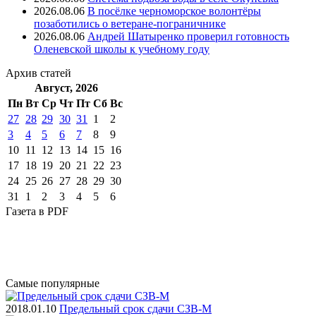
2026.08.06
В посёлке черноморское волонтёры
позаботились о ветеране-пограничнике
2026.08.06
Андрей Шатыренко проверил готовность
Оленевской школы к учебному году
Архив
статей
Август, 2026
Пн
Вт
Ср
Чт
Пт
Cб
Вс
27
28
29
30
31
1
2
3
4
5
6
7
8
9
10
11
12
13
14
15
16
17
18
19
20
21
22
23
24
25
26
27
28
29
30
31
1
2
3
4
5
6
Газета
в PDF
Самые
популярные
2018.01.10
Предельный срок сдачи СЗВ-М