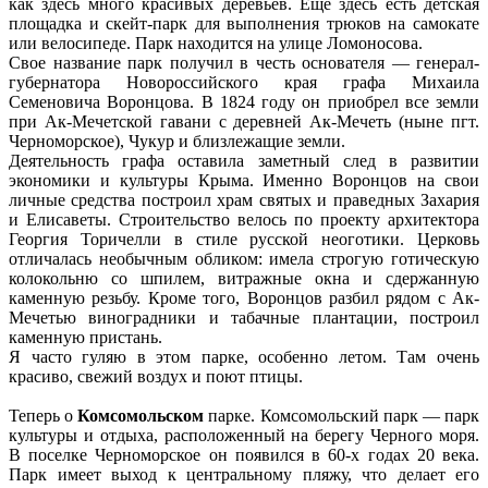
как здесь много красивых деревьев. Еще здесь есть детская
площадка и скейт-парк для выполнения трюков на самокате
или велосипеде. Парк находится на улице Ломоносова.
Свое название парк получил в честь основателя — генерал-
губернатора Новороссийского края графа Михаила
Семеновича Воронцова. В 1824 году он приобрел все земли
при Ак-Мечетской гавани с деревней Ак-Мечеть (ныне пгт.
Черноморское), Чукур и близлежащие земли.
Деятельность графа оставила заметный след в развитии
экономики и культуры Крыма. Именно Воронцов на свои
личные средства построил храм святых и праведных Захария
и Елисаветы. Строительство велось по проекту архитектора
Георгия Торичелли в стиле русской неоготики. Церковь
отличалась необычным обликом: имела строгую готическую
колокольню со шпилем, витражные окна и сдержанную
каменную резьбу. Кроме того, Воронцов разбил рядом с Ак-
Мечетью виноградники и табачные плантации, построил
каменную пристань.
Я часто гуляю в этом парке, особенно летом. Там очень
красиво, свежий воздух и поют птицы.
Теперь о
Комсомольском
парке. Комсомольский парк — парк
культуры и отдыха, расположенный на берегу Черного моря.
В поселке Черноморское он появился в 60-х годах 20 века.
Парк имеет выход к центральному пляжу, что делает его