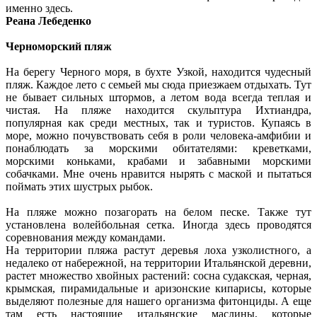
именно здесь.
Реана Лебеденко
Черноморский пляж
На берегу Черного моря, в бухте Узкой, находится чудесный
пляж. Каждое лето с семьей мы сюда приезжаем отдыхать. Тут
не бывает сильных штормов, а летом вода всегда теплая и
чистая. На пляже находится скульптура Ихтиандра,
популярная как среди местных, так и туристов. Купаясь в
море, можно почувствовать себя в роли человека-амфибии и
понаблюдать за морскими обитателями: креветками,
морскими коньками, крабами и забавными морскими
собачками. Мне очень нравится нырять с маской и пытаться
поймать этих шустрых рыбок.
На пляже можно позагорать на белом песке. Также тут
установлена волейбольная сетка. Иногда здесь проводятся
соревнования между командами.
На территории пляжа растут деревья лоха узколистного, а
недалеко от набережной, на территории Итальянской деревни,
растет множество хвойных растений: сосна судакская, черная,
крымская, пирамидальные и аризонские кипарисы, которые
выделяют полезные для нашего организма фитонциды. А еще
там есть настоящие итальянские маслины, которые