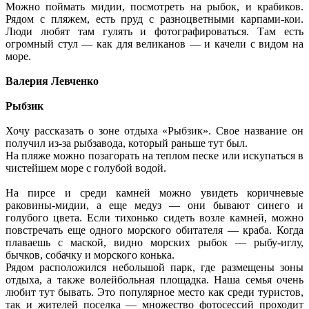
Можно поймать мидии, посмотреть на рыбок, и крабиков.
Рядом с пляжем, есть пруд с разноцветными карпами-кои.
Люди любят там гулять и фотографироваться. Там есть
огромный стул — как для великанов — и качели с видом на
море.
Валерия Левченко
Рыбзик
Хочу рассказать о зоне отдыха «Рыбзик». Свое название он
получил из-за рыбзавода, который раньше тут был.
На пляже можно позагорать на теплом песке или искупаться в
чистейшем море с голубой водой.
На пирсе и среди камней можно увидеть коричневые
раковины-мидии, а еще медуз — они бывают синего и
голубого цвета. Если тихонько сидеть возле камней, можно
повстречать еще одного морского обитателя — краба. Когда
плаваешь с маской, видно морских рыбок — рыбу-иглу,
бычков, собачку и морского конька.
Рядом расположился небольшой парк, где размещены зоны
отдыха, а также волейбольная площадка. Наша семья очень
любит тут бывать. Это популярное место как среди туристов,
так и жителей поселка — множество фотосессий проходит