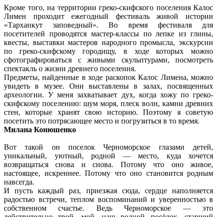
Кроме того, на территории греко-скифского поселения Калос
Лимен проходит ежегодный фестиваль живой истории
«Тарханкут заповедный». Во время фестиваля для
посетителей проводятся мастер-классы по лепке из глины,
квесты, выставки мастеров народного промысла, экскурсии
по греко-скифскому городищу, в ходе которых можно
сфотографироваться с живыми скульптурами, посмотреть
спектакль о жизни древнего поселения.
Предметы, найденные в ходе раскопок Калос Лимена, можно
увидеть в музее. Они выставлены в залах, посвященных
археологии. У меня захватывает дух, когда хожу по греко-
скифскому поселению: шум моря, плеск волн, камни древних
стен, которые хранят свою историю. Поэтому я советую
посетить это потрясающее место и погрузиться в то время.
Милана Конюшенко
Вот такой он поселок Черноморское глазами детей,
уникальный, уютный, родной — место, куда хочется
возвращаться снова и снова. Потому что оно живое,
настоящее, искреннее. Потому что оно становится родным
навсегда.
И пусть каждый раз, приезжая сюда, сердце наполняется
радостью встречи, теплом воспоминаний и уверенностью в
собственном счастье. Ведь Черноморское — это
действительно твой, мой, наш родной посёлок, ставший