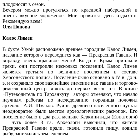
плодоносят в сезон.
Вечером можно прогуляться по красивой набережной и
поесть вкусное мороженое. Мне нравится здесь отдыхать.
Рекомендую всем!
Оля Попова
Калос Лимен
В бухте Узкой расположено древнее городище Калос Лимен,
название которого переводится как — Прекрасная Гавань. И
вправду, очень красивое место! Когда в Крым приплыли
греки, они построили несколько поселений. Калос Лимен
является третьим по величине поселением в составе
Херсонесского полиса. Поселение было основано в IV в. до н.
э. и сохраняло свое важнейшее значение как гавань и торгово-
ремесленный центр вплоть до первых веков н.э. В книге
«Путеводитель по Тарханкуту» авторы отмечают, что начало
научным работам по исследованию городища положил
археолог А.И. Шмаков. Руины древнего населенного пункта
неоднократно были местом археологических раскопок. Его
поселение было в два раза меньше Керкинитиды (Евпатория)
— чуть более 3 га. Археологи выяснили, что жители
Прекрасной Гавани пряли, ткали, готовили пищу, ловили
рыбу, занимались земледелием.