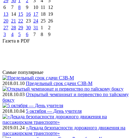
29
30
1
2
3
4
5
6
7
8
9
10
11
12
13
14
15
16
17
18
19
20
21
22
23
24
25
26
27
28
29
30
31
1
2
3
4
5
6
7
8
9
Газета
в PDF
Самые
популярные
2018.01.10
Предельный срок сдачи СЗВ-М
2018.10.03
Открытый чемпионат и первенство по тайскому
боксу
2018.10.04
5 октября — День учителя
2019.01.24
«Декада безопасности дорожного движения на
пассажирском транспорте»