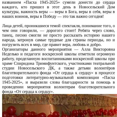
названием «Пасха 1945-2025» сумели донести до сердца
каждого, кто пришел в этот день в Новосельский Дом
культуры, важность веры — веры в Бога, веры в себя, веры в
наших воинов, веры в Победу — это так важно сегодня!
Лица детей, проникшиеся темой спектакля, понимание того, о
чем они говорили, — дорогого стоит! Ребята через слово,
танец, песню смогли не просто рассказать историю нашего
народа, затронув самые трудные для страны периоды, но и
погрузить всех в мир, где правит вера, любовь и добро.
Организаторы данного мероприятия — Алла Викторовна
Неделько и педагоги воскресной школы отметили огромную
работу, проделанную воспитанниками воскресной школы при
храме Спиридона Тримифунтского, участниками театральной
студии Новосельского ДК, а также детьми волонтёров
благотворительного фонда «От сердца к сердцу» в процессе
подготовки литературно-музыкальной композиции «Пасха
1945-2025», и выразили слова благодарности за помощь в
проведении мероприятия волонтерам благотворительного
фонда «От сердца к сердцу».