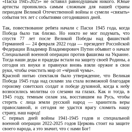
«Пасха 1945-2025» не оставил равнодушным никого. Юные
артисты прониклись самым сложным для нашей страны
периодом Великой Отечественной войны и сумели «связать»
события тех лет с событиями сегодняшних дней.
Так, повествование ребята начали с Пасхи 1945 года, когда
Победа было так близко. Но никто не мог подумать, что
спустя 77 лет после Великой Победы над фашисткой
Германией — 24 февраля 2022 года — президент Российской
Федерации Владимир Владимирович Путин объявит о начале
Специальной военной операции против фашизма на Украине.
Тогда наши деды и прадеды встали на защиту своей Родины, а
сегодня их внуки и правнуки вновь взяли оружие в свои
руки, чтобы очистить мир от «чёрной чумы».
Красной нитью спектакля было утверждение, что Великая
Победа 1945 года над силами зла стала возможной благодаря
героизму советских солдат и победе духовной, когда к небу
возносились молитвы со слезами на глазах. Как и тогда, в
1945 году, темным силам зла, восставшим на Русь, чтобы
стереть с лица земли русский народ — хранитель веры
православной, и сегодня не удастся врагу сломить нашу
страну, наш народ!
С первых дней войны 1941-1945 годов и специальной
военной операции 2022-2025 годов Церковь стоит на защите
своего народа, а это значит, что с нами Бог!