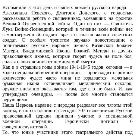
Вспомнили в этот день и святых вождей русского народа —
Александра Невского, Дмитрия Донского, с гордостью
рассказывали ребята о священниках, воевавших на фронтах
Великой Отечественной войны. Один из них — Святитель
Лука Войно-Ясенецкий, который в течение всей войны нес
самоотверженный подвиг врача и спасал жизни советских
солдат. С особым трепетом звучало повествование о
почитаемых русским народом иконах Казанской Божией
Матери, Владимирской Иконы Божией Матери и других
православных иконах, которые творят чудеса на поле боя,
спасая наших воинов от неминуемой смерти.
Как и в страшные годы войны 1941-1945 годов, сегодня — в
ходе специальной военной операции — происходит огромное
количество чудес: часто мина не взрывается, маленькая
бумажная икона останавливает металлический осколок,
оружие внезапно оказывается там, где его не было. И, как
утверждают очевидцы, — после боя многие становятся
верующими.
Наша Церковь наравне с народом разделяет все тяготы этой
войны, и по состоянию на сегодня 707 священников Русской
православной церкви приняли участие в специальной
военной операции. Героически погибли 6
священнослужителей…
То, что юные участники этого театрального действа под