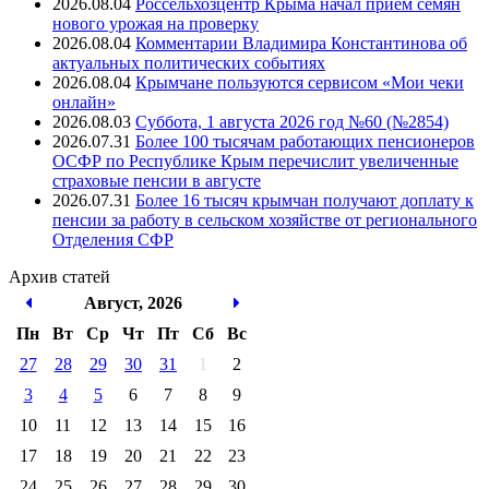
2026.08.04
Россельхозцентр Крыма начал приём семян
нового урожая на проверку
2026.08.04
Комментарии Владимира Константинова об
актуальных политических событиях
2026.08.04
Крымчане пользуются сервисом «Мои чеки
онлайн»
2026.08.03
Суббота, 1 августа 2026 год №60 (№2854)
2026.07.31
Более 100 тысячам работающих пенсионеров
ОСФР по Республике Крым перечислит увеличенные
страховые пенсии в августе
2026.07.31
Более 16 тысяч крымчан получают доплату к
пенсии за работу в сельском хозяйстве от регионального
Отделения СФР
Архив
статей
Август, 2026
Пн
Вт
Ср
Чт
Пт
Cб
Вс
27
28
29
30
31
1
2
3
4
5
6
7
8
9
10
11
12
13
14
15
16
17
18
19
20
21
22
23
24
25
26
27
28
29
30