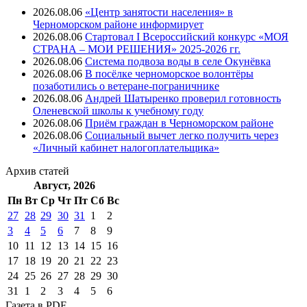
2026.08.06
«Центр занятости населения» в
Черноморском районе информирует
2026.08.06
Стартовал I Всероссийский конкурс «МОЯ
СТРАНА – МОИ РЕШЕНИЯ» 2025-2026 гг.
2026.08.06
Система подвоза воды в селе Окунёвка
2026.08.06
В посёлке черноморское волонтёры
позаботились о ветеране-пограничнике
2026.08.06
Андрей Шатыренко проверил готовность
Оленевской школы к учебному году
2026.08.06
Приём граждан в Черноморском районе
2026.08.06
Социальный вычет легко получить через
«Личный кабинет налогоплательщика»
Архив
статей
Август, 2026
Пн
Вт
Ср
Чт
Пт
Cб
Вс
27
28
29
30
31
1
2
3
4
5
6
7
8
9
10
11
12
13
14
15
16
17
18
19
20
21
22
23
24
25
26
27
28
29
30
31
1
2
3
4
5
6
Газета
в PDF