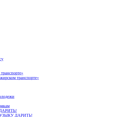
су
ажирском транспорте»
олодежи
омкам
УЗЫКУ ДАРИТЬ!