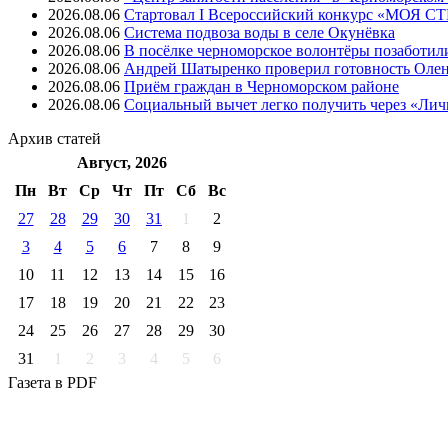
2026.08.06
Стартовал I Всероссийский конкурс «МОЯ 
2026.08.06
Система подвоза воды в селе Окунёвка
2026.08.06
В посёлке черноморское волонтёры позаботил
2026.08.06
Андрей Шатыренко проверил готовность Олен
2026.08.06
Приём граждан в Черноморском районе
2026.08.06
Социальный вычет легко получить через «Ли
Архив
статей
Август, 2026
Пн
Вт
Ср
Чт
Пт
Cб
Вс
27
28
29
30
31
1
2
3
4
5
6
7
8
9
10
11
12
13
14
15
16
17
18
19
20
21
22
23
24
25
26
27
28
29
30
31
1
2
3
4
5
6
Газета
в PDF