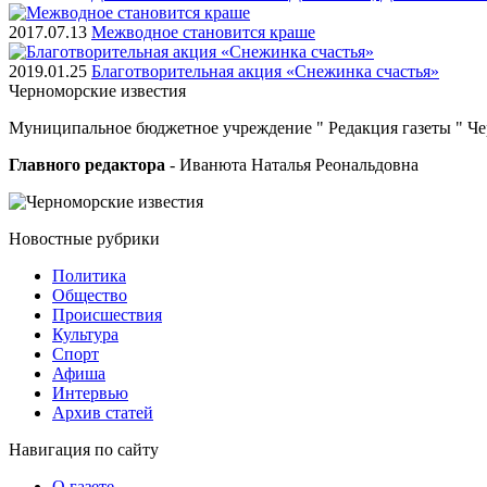
2017.07.13
Межводное становится краше
2019.01.25
Благотворительная акция «Снежинка счастья»
Черноморские
известия
Муниципальное бюджетное учреждение " Редакция газеты " Ч
Главного редактора
- Иванюта Наталья Реональдовна
Новостные
рубрики
Политика
Общество
Проиcшествия
Культура
Спорт
Афиша
Интервью
Архив статей
Навигация
по сайту
О газете