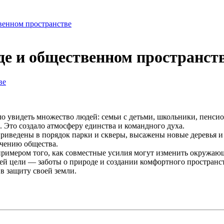
венном пространстве
де и общественном пространст
ло увидеть множество людей: семьи с детьми, школьники, пенс
 Это создало атмосферу единства и командного духа.
приведены в порядок парки и скверы, высажены новые деревья 
очению общества.
римером того, как совместные усилия могут изменить окружающ
ей цели — заботы о природе и создании комфортного пространст
в защиту своей земли.