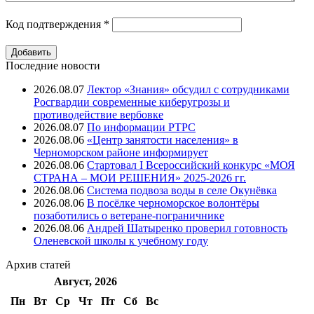
Код подтверждения
*
Последние новости
2026.08.07
Лектор «Знания» обсудил с сотрудниками
Росгвардии современные киберугрозы и
противодействие вербовке
2026.08.07
⁠По информации РТРС
2026.08.06
«Центр занятости населения» в
Черноморском районе информирует
2026.08.06
Стартовал I Всероссийский конкурс «МОЯ
СТРАНА – МОИ РЕШЕНИЯ» 2025-2026 гг.
2026.08.06
Система подвоза воды в селе Окунёвка
2026.08.06
В посёлке черноморское волонтёры
позаботились о ветеране-пограничнике
2026.08.06
Андрей Шатыренко проверил готовность
Оленевской школы к учебному году
Архив
статей
Август, 2026
Пн
Вт
Ср
Чт
Пт
Cб
Вс