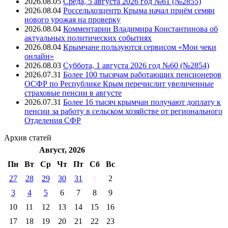
2026.08.05
Среда, 5 августа 2026 год №61 (№2855)
2026.08.04
Россельхозцентр Крыма начал приём семян
нового урожая на проверку
2026.08.04
Комментарии Владимира Константинова об
актуальных политических событиях
2026.08.04
Крымчане пользуются сервисом «Мои чеки
онлайн»
2026.08.03
Суббота, 1 августа 2026 год №60 (№2854)
2026.07.31
Более 100 тысячам работающих пенсионеров
ОСФР по Республике Крым перечислит увеличенные
страховые пенсии в августе
2026.07.31
Более 16 тысяч крымчан получают доплату к
пенсии за работу в сельском хозяйстве от регионального
Отделения СФР
Архив
статей
Август, 2026
Пн
Вт
Ср
Чт
Пт
Cб
Вс
27
28
29
30
31
1
2
3
4
5
6
7
8
9
10
11
12
13
14
15
16
17
18
19
20
21
22
23