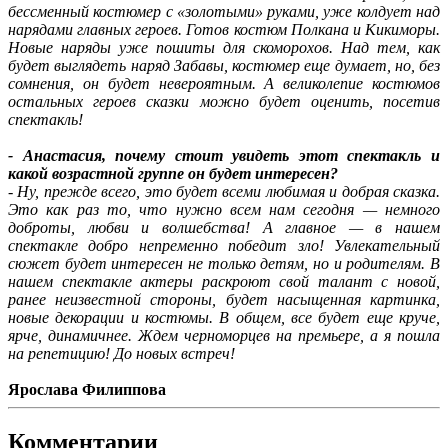
бессменный костюмер с «золотыми» руками, уже колдует над
нарядами главных героев. Готов костюм Полкана и Кикиморы.
Новые наряды уже пошиты для скоморохов. Над тем, как
будет выглядеть наряд Забавы, костюмер еще думает, но, без
сомнения, он будет невероятным. А великолепие костюмов
остальных героев сказки можно будет оценить, посетив
спектакль!
- Анастасия, почему стоит увидеть этот спектакль и
какой возрастной группе он будет интересен?
- Ну, прежде всего, это будет всеми любимая и добрая сказка.
Это как раз то, что нужно всем нам сегодня — немного
доброты, любви и волшебства! А главное — в нашем
спектакле добро непременно победит зло! Увлекательный
сюжет будет интересен не только детям, но и родителям. В
нашем спектакле актеры раскроют свой талант с новой,
ранее неизвестной стороны, будет насыщенная картинка,
новые декорации и костюмы. В общем, все будет еще круче,
ярче, динамичнее. Ждем черноморцев на премьере, а я пошла
на репетицию! До новых встреч!
Ярослава Филиппова
Комментарии