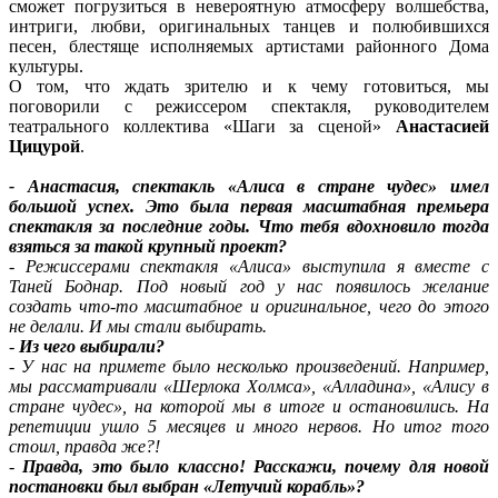
сможет погрузиться в невероятную атмосферу волшебства,
интриги, любви, оригинальных танцев и полюбившихся
песен, блестяще исполняемых артистами районного Дома
культуры.
О том, что ждать зрителю и к чему готовиться, мы
поговорили с режиссером спектакля, руководителем
театрального коллектива «Шаги за сценой»
Анастасией
Цицурой
.
- Анастасия, спектакль «Алиса в стране чудес» имел
большой успех. Это была первая масштабная премьера
спектакля за последние годы. Что тебя вдохновило тогда
взяться за такой крупный проект?
-
Режиссерами спектакля «Алиса» выступила я вместе с
Таней Боднар. Под новый год у нас появилось желание
создать что-то масштабное и оригинальное, чего до этого
не делали. И мы стали выбирать.
-
Из чего выбирали?
-
У нас на примете было несколько произведений. Например,
мы рассматривали «Шерлока Холмса», «Алладина», «Алису в
стране чудес», на которой мы в итоге и остановились. На
репетиции ушло 5 месяцев и много нервов. Но итог того
стоил, правда же?!
-
Правда, это было классно! Расскажи, почему для новой
постановки был выбран «Летучий корабль»?