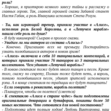
роли?
- Хорошо, я приоткрою немного завесу тайны и расскажу о
главных героях. Так, главной героиней сказки Забавой станет
Настя Габак, а роль Иванушки исполнит Степа Розум.
- Ты, как играющий тренер, приняла участие в «Алисе»,
исполнив роль Белой Королевы, а в «Летучем корабле»
нашла себе роль по душе?
- Я буду кикиморой! Сыграю в прологе сказки.
- Увидим ли мы актеров из состава «Алисы»?
- Конечно. Приглашаю всех на премьеру. Постарайтесь
узнать полюбившихся актеров в новом гриме!
- «Алиса» включала в себя 10 танцевальных композиций, в
которых приняли участие 76 танцоров из 3 танцевальных
коллективов. Чем удивит «Летучий корабль»?
- В новом спектакле тоже будет много танцев и песен. Кроме
того, скажу по секрету, Полкан тоже будет петь, а король,
помимо полюбившихся песен, удивит зрителей исполнением
рэпа. А в конце спектакля по традиции все будут танцевать!
- Если говорить о реквизите, корабль полетит?
- Планируем, чтобы он полетел! (смеется)
- К спектаклю «Алиса в стране чудес» были подготовлены
оригинальные декорации и бутафория, пошиты более 50
новых костюмов. Что готовится для новой постановки?
- Подготовка идет полным ходом! Любовь Викторовна, наш