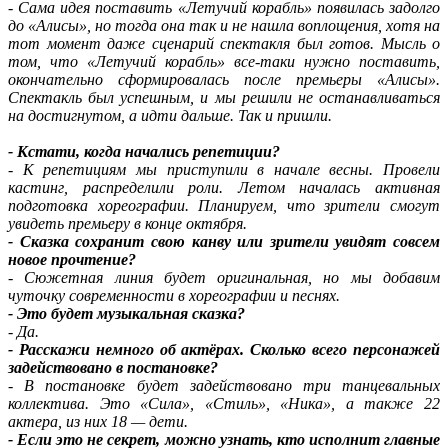
-
Сама идея поставить «Летучий корабль» появилась задолго
до «Алисы», но тогда она так и не нашла воплощения, хотя на
тот момент даже сценарий спектакля был готов. Мысль о
том, что «Летучий корабль» все-таки нужно поставить,
окончательно сформировалась после премьеры «Алисы».
Спектакль был успешным, и мы решили не останавливаться
на достигнутом, а идти дальше. Так и пришли.
- Кстати, когда начались репетиции?
- К репетициям мы приступили в начале весны. Провели
кастинг, распределили роли. Летом началась активная
подготовка хореографии. Планируем, что зрители смогут
увидеть премьеру в конце октября.
- Сказка сохранит свою канву или зрители увидят совсем
новое прочтение?
- Сюжетная линия будет оригинальная, но мы добавим
чуточку современности в хореографии и песнях.
- Это будет музыкальная сказка?
- Да.
- Расскажи немного об актёрах. Сколько всего персонажей
задействовано в постановке?
- В постановке будет задействовано три танцевальных
коллектива. Это «Сила», «Стиль», «Ника», а также 22
актера, из них 18 — дети.
- Если это не секрет, можно узнать, кто исполнит главные