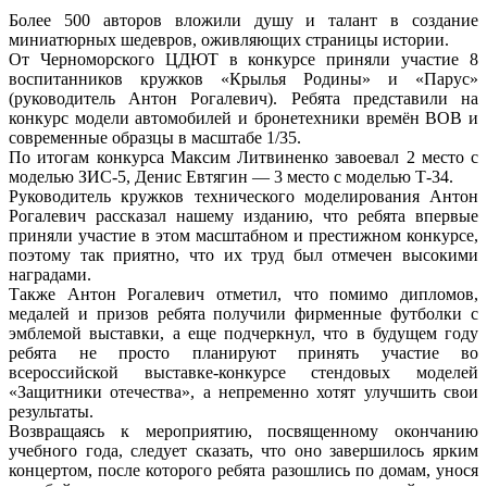
Более 500 авторов вложили душу и талант в создание
миниатюрных шедевров, оживляющих страницы истории.
От Черноморского ЦДЮТ в конкурсе приняли участие 8
воспитанников кружков «Крылья Родины» и «Парус»
(руководитель Антон Рогалевич). Ребята представили на
конкурс модели автомобилей и бронетехники времён ВОВ и
современные образцы в масштабе 1/35.
По итогам конкурса Максим Литвиненко завоевал 2 место с
моделью ЗИС-5, Денис Евтягин — 3 место с моделью Т-34.
Руководитель кружков технического моделирования Антон
Рогалевич рассказал нашему изданию, что ребята впервые
приняли участие в этом масштабном и престижном конкурсе,
поэтому так приятно, что их труд был отмечен высокими
наградами.
Также Антон Рогалевич отметил, что помимо дипломов,
медалей и призов ребята получили фирменные футболки с
эмблемой выставки, а еще подчеркнул, что в будущем году
ребята не просто планируют принять участие во
всероссийской выставке-конкурсе стендовых моделей
«Защитники отечества», а непременно хотят улучшить свои
результаты.
Возвращаясь к мероприятию, посвященному окончанию
учебного года, следует сказать, что оно завершилось ярким
концертом, после которого ребята разошлись по домам, унося