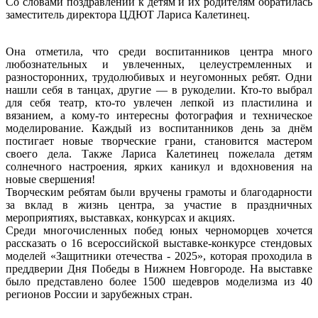
Со словами поздравлений к детям и их родителям обратилась
заместитель директора ЦДЮТ Лариса Калетинец.
Она отметила, что среди воспитанников центра много
любознательных и увлеченных, целеустремленных и
разносторонних, трудолюбивых и неугомонных ребят. Одни
нашли себя в танцах, другие — в рукоделии. Кто-то выбрал
для себя театр, кто-то увлечен лепкой из пластилина и
вязанием, а кому-то интересны фотография и техническое
моделирование. Каждый из воспитанников день за днём
постигает новые творческие грани, становится мастером
своего дела. Также Лариса Калетинец пожелала детям
солнечного настроения, ярких каникул и вдохновения на
новые свершения!
Творческим ребятам были вручены грамоты и благодарности
за вклад в жизнь центра, за участие в праздничных
мероприятиях, выставках, конкурсах и акциях.
Среди многочисленных побед юных черноморцев хочется
рассказать о 16 всероссийской выставке-конкурсе стендовых
моделей «Защитники отечества - 2025», которая проходила в
преддверии Дня Победы в Нижнем Новгороде. На выставке
было представлено более 1500 шедевров моделизма из 40
регионов России и зарубежных стран.