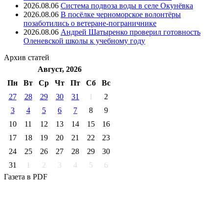
2026.08.06
Система подвоза воды в селе Окунёвка
2026.08.06
В посёлке черноморское волонтёры
позаботились о ветеране-пограничнике
2026.08.06
Андрей Шатыренко проверил готовность
Оленевской школы к учебному году
Архив
статей
Август, 2026
Пн
Вт
Ср
Чт
Пт
Cб
Вс
27
28
29
30
31
1
2
3
4
5
6
7
8
9
10
11
12
13
14
15
16
17
18
19
20
21
22
23
24
25
26
27
28
29
30
31
1
2
3
4
5
6
Газета
в PDF