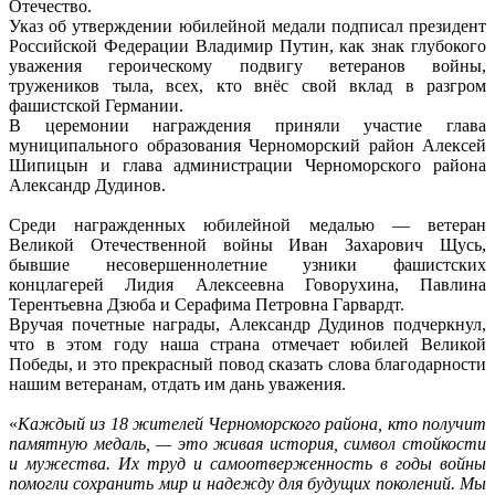
Отечество.
Указ об утверждении юбилейной медали подписал президент
Российской Федерации Владимир Путин, как знак глубокого
уважения героическому подвигу ветеранов войны,
тружеников тыла, всех, кто внёс свой вклад в разгром
фашистской Германии.
В церемонии награждения приняли участие глава
муниципального образования Черноморский район Алексей
Шипицын и глава администрации Черноморского района
Александр Дудинов.
Среди награжденных юбилейной медалью — ветеран
Великой Отечественной войны Иван Захарович Щусь,
бывшие несовершеннолетние узники фашистских
концлагерей Лидия Алексеевна Говорухина, Павлина
Терентьевна Дзюба и Серафима Петровна Гарвардт.
Вручая почетные награды, Александр Дудинов подчеркнул,
что в этом году наша страна отмечает юбилей Великой
Победы, и это прекрасный повод сказать слова благодарности
нашим ветеранам, отдать им дань уважения.
«
Каждый из 18 жителей Черноморского района, кто получит
памятную медаль, — это живая история, символ стойкости
и мужества. Их труд и самоотверженность в годы войны
помогли сохранить мир и надежду для будущих поколений. Мы