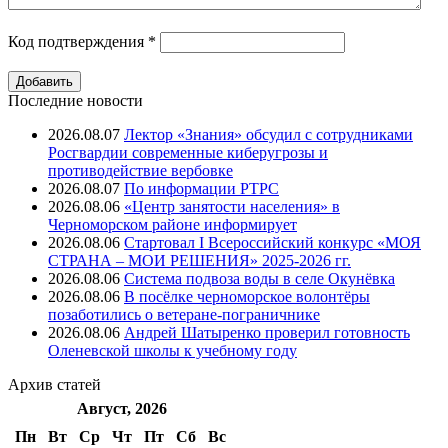
Код подтверждения
*
Последние новости
2026.08.07
Лектор «Знания» обсудил с сотрудниками
Росгвардии современные киберугрозы и
противодействие вербовке
2026.08.07
⁠По информации РТРС
2026.08.06
«Центр занятости населения» в
Черноморском районе информирует
2026.08.06
Стартовал I Всероссийский конкурс «МОЯ
СТРАНА – МОИ РЕШЕНИЯ» 2025-2026 гг.
2026.08.06
Система подвоза воды в селе Окунёвка
2026.08.06
В посёлке черноморское волонтёры
позаботились о ветеране-пограничнике
2026.08.06
Андрей Шатыренко проверил готовность
Оленевской школы к учебному году
Архив
статей
Август, 2026
Пн
Вт
Ср
Чт
Пт
Cб
Вс