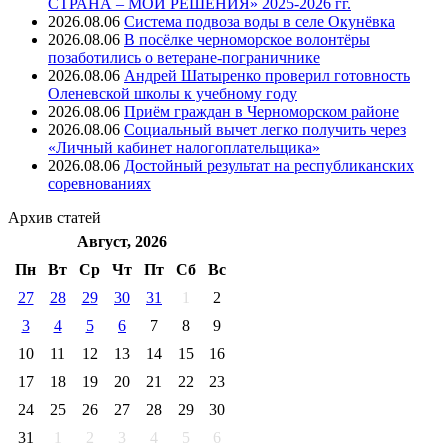
СТРАНА – МОИ РЕШЕНИЯ» 2025-2026 гг.
2026.08.06
Система подвоза воды в селе Окунёвка
2026.08.06
В посёлке черноморское волонтёры
позаботились о ветеране-пограничнике
2026.08.06
Андрей Шатыренко проверил готовность
Оленевской школы к учебному году
2026.08.06
Приём граждан в Черноморском районе
2026.08.06
Социальный вычет легко получить через
«Личный кабинет налогоплательщика»
2026.08.06
Достойный результат на республиканских
соревнованиях
Архив
статей
Август, 2026
Пн
Вт
Ср
Чт
Пт
Cб
Вс
27
28
29
30
31
1
2
3
4
5
6
7
8
9
10
11
12
13
14
15
16
17
18
19
20
21
22
23
24
25
26
27
28
29
30
31
1
2
3
4
5
6