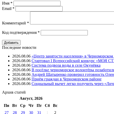
Имя
*
Email
*
Комментарий
*
Код подтверждения
*
Последние новости
2026.08.06
«Центр занятости населения» в Черноморском
2026.08.06
Стартовал I Всероссийский конкурс «МОЯ 
2026.08.06
Система подвоза воды в селе Окунёвка
2026.08.06
В посёлке черноморское волонтёры позаботил
2026.08.06
Андрей Шатыренко проверил готовность Олен
2026.08.06
Приём граждан в Черноморском районе
2026.08.06
Социальный вычет легко получить через «Ли
Архив
статей
Август, 2026
Пн
Вт
Ср
Чт
Пт
Cб
Вс
27
28
29
30
31
1
2