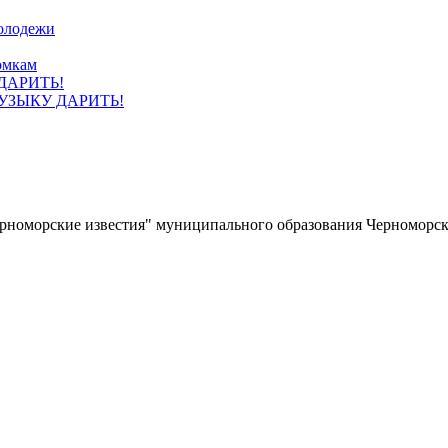
олодежи
омкам
УЗЫКУ ДАРИТЬ!
ерноморские известия" муниципального образования Черноморс