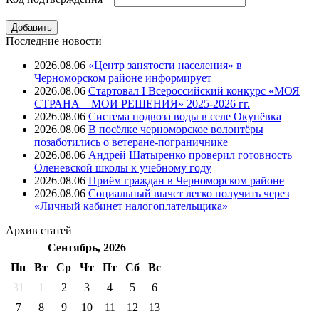
Последние новости
2026.08.06
«Центр занятости населения» в
Черноморском районе информирует
2026.08.06
Стартовал I Всероссийский конкурс «МОЯ
СТРАНА – МОИ РЕШЕНИЯ» 2025-2026 гг.
2026.08.06
Система подвоза воды в селе Окунёвка
2026.08.06
В посёлке черноморское волонтёры
позаботились о ветеране-пограничнике
2026.08.06
Андрей Шатыренко проверил готовность
Оленевской школы к учебному году
2026.08.06
Приём граждан в Черноморском районе
2026.08.06
Социальный вычет легко получить через
«Личный кабинет налогоплательщика»
Архив
статей
Сентябрь, 2026
Пн
Вт
Ср
Чт
Пт
Cб
Вс
31
1
2
3
4
5
6
7
8
9
10
11
12
13