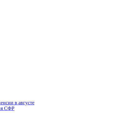
енсии в августе
ния СФР