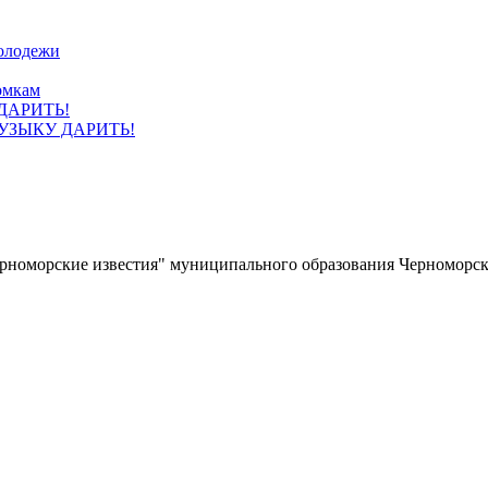
олодежи
омкам
УЗЫКУ ДАРИТЬ!
ерноморские известия" муниципального образования Черноморс