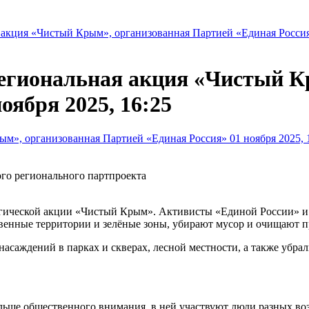
акция «Чистый Крым», организованная Партией «Единая Россия»
егиональная акция «Чистый К
оября 2025, 16:25
го регионального партпроекта
огической акции «Чистый Крым». Активисты «Единой России» 
твенные территории и зелёные зоны, убирают мусор и очищают 
насаждений в парках и скверах, лесной местности, а также убр
ьше общественного внимания, в ней участвуют люди разных возр