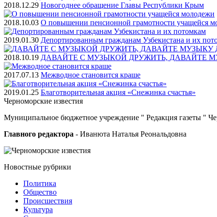
2018.12.29
Новогоднее обращение Главы Республики Крым
2018.10.03
О повышении пенсионной грамотности учащейся м
2019.01.30
Депортированным гражданам Узбекистана и их пот
2018.10.19
ДАВАЙТЕ С МУЗЫКОЙ ДРУЖИТЬ, ДАВАЙТЕ М
2017.07.13
Межводное становится краше
2019.01.25
Благотворительная акция «Снежинка счастья»
Черноморские
известия
Муниципальное бюджетное учреждение " Редакция газеты " Ч
Главного редактора
- Иванюта Наталья Реональдовна
Новостные
рубрики
Политика
Общество
Проиcшествия
Культура