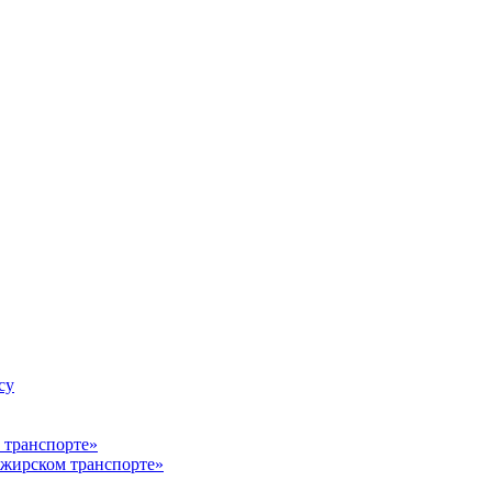
су
ажирском транспорте»