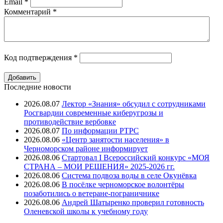
Email
*
Комментарий
*
Код подтверждения
*
Последние новости
2026.08.07
Лектор «Знания» обсудил с сотрудниками
Росгвардии современные киберугрозы и
противодействие вербовке
2026.08.07
⁠По информации РТРС
2026.08.06
«Центр занятости населения» в
Черноморском районе информирует
2026.08.06
Стартовал I Всероссийский конкурс «МОЯ
СТРАНА – МОИ РЕШЕНИЯ» 2025-2026 гг.
2026.08.06
Система подвоза воды в селе Окунёвка
2026.08.06
В посёлке черноморское волонтёры
позаботились о ветеране-пограничнике
2026.08.06
Андрей Шатыренко проверил готовность
Оленевской школы к учебному году