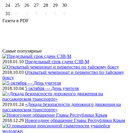
24
25
26
27
28
29
30
31
1
2
3
4
5
6
Газета
в PDF
Самые
популярные
2018.01.10
Предельный срок сдачи СЗВ-М
2018.10.03
Открытый чемпионат и первенство по тайскому
боксу
2018.10.04
5 октября — День учителя
2019.01.24
«Декада безопасности дорожного движения на
пассажирском транспорте»
2018.12.29
Новогоднее обращение Главы Республики Крым