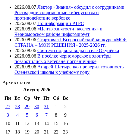
2026.08.07
Лектор «Знания» обсудил с сотрудниками
Росгвардии современные киберугрозы и
противодействие вербовке
2026.08.07
⁠По информации РТРС
2026.08.06
«Центр занятости населения» в
Черноморском районе информирует
2026.08.06
Стартовал I Всероссийский конкурс «МОЯ
СТРАНА – МОИ РЕШЕНИЯ» 2025-2026 гг.
2026.08.06
Система подвоза воды в селе Окунёвка
2026.08.06
В посёлке черноморское волонтёры
позаботились о ветеране-пограничнике
2026.08.06
Андрей Шатыренко проверил готовность
Оленевской школы к учебному году
Архив
статей
Август, 2026
Пн
Вт
Ср
Чт
Пт
Cб
Вс
27
28
29
30
31
1
2
3
4
5
6
7
8
9
10
11
12
13
14
15
16
17
18
19
20
21
22
23