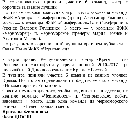
В соревнованиях приняли участие 6 команд, которые
боролись за звание лучших.
По итогам бескомпромиссных игр 1 место завоевала команда
ЖФК «Адвир» г. Симферополь (тренер Александр Уланов), 2
место — у команды ЖФК «Симферополь-1» г. Симферополь
(тренер Валерия Глушенко), 3 место — у команды ЖФК
«Черноморец» п. Черноморское (тренеры Мария Возняк и
Анатолий Маслов).
По результатам соревнований лучшим вратарем кубка стала
Ольга Пугач ЖФК «Черноморец».
7 марта прошел Республиканский турнир «Крым — это
Россия» по микрофутзалу среди юношей 2016-2017 г.р.
посвящённый Дню воссоединение Крыма с Россией.
В турнире приняли участие 6 команд из разных уголков
Крыма. По итогам соревнований победителем стала команда
«Инкомспорт» из Евпатории.
Совсем немного для того, чтобы подняться на пьедестал, не
хватило команде «Черноморец» п. Черноморское, ребята
завоевали 4 место. Еще одна команда из Черноморского
района — «Велес» заняла 6 место.
Ярослава Филиппова
Фото ДЮСШ