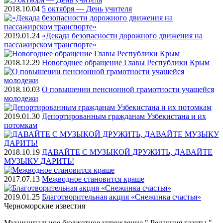
2018.10.04
5 октября — День учителя
2019.01.24
«Декада безопасности дорожного движения на
пассажирском транспорте»
2018.12.29
Новогоднее обращение Главы Республики Крым
2018.10.03
О повышении пенсионной грамотности учащейся
молодежи
2019.01.30
Депортированным гражданам Узбекистана и их
потомкам
2018.10.19
ДАВАЙТЕ С МУЗЫКОЙ ДРУЖИТЬ, ДАВАЙТЕ
МУЗЫКУ ДАРИТЬ!
2017.07.13
Межводное становится краше
2019.01.25
Благотворительная акция «Снежинка счастья»
Черноморские
известия
Муниципальное бюджетное учреждение " Редакция газеты "