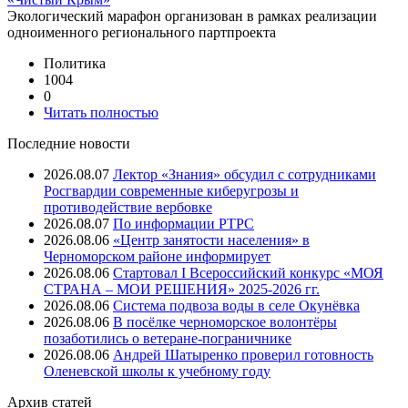
Экологический марафон организован в рамках реализации
одноименного регионального партпроекта
Политика
1004
0
Читать полностью
Последние новости
2026.08.07
Лектор «Знания» обсудил с сотрудниками
Росгвардии современные киберугрозы и
противодействие вербовке
2026.08.07
⁠По информации РТРС
2026.08.06
«Центр занятости населения» в
Черноморском районе информирует
2026.08.06
Стартовал I Всероссийский конкурс «МОЯ
СТРАНА – МОИ РЕШЕНИЯ» 2025-2026 гг.
2026.08.06
Система подвоза воды в селе Окунёвка
2026.08.06
В посёлке черноморское волонтёры
позаботились о ветеране-пограничнике
2026.08.06
Андрей Шатыренко проверил готовность
Оленевской школы к учебному году
Архив
статей