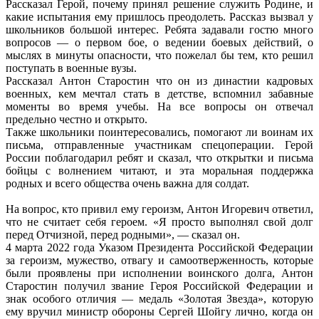
Рассказал Герой, почему принял решение служить Родине, и
какие испытания ему пришлось преодолеть. Рассказ вызвал у
школьников большой интерес. Ребята задавали гостю много
вопросов — о первом бое, о ведении боевых действий, о
мыслях в минуты опасности, что пожелал бы тем, кто решил
поступать в военные вузы.
Рассказал Антон Старостин что он из династии кадровых
военных, кем мечтал стать в детстве, вспомнил забавные
моменты во время учебы. На все вопросы он отвечал
предельно честно и открыто.
Также школьники поинтересовались, помогают ли воинам их
письма, отправленные участникам спецоперации. Герой
России поблагодарил ребят и сказал, что открытки и письма
бойцы с волнением читают, и эта моральная поддержка
родных и всего общества очень важна для солдат.
На вопрос, кто привил ему героизм, Антон Игоревич ответил,
что не считает себя героем. «Я просто выполнял свой долг
перед Отчизной, перед родными», — сказал он.
4 марта 2022 года Указом Президента Российской Федерации
за героизм, мужество, отвагу и самоотверженность, которые
были проявлены при исполнении воинского долга, Антон
Старостин получил звание Героя Российской Федерации и
знак особого отличия — медаль «Золотая Звезда», которую
ему вручил министр обороны Сергей Шойгу лично, когда он