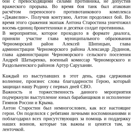
бой с превосходящими силами противника, не допустив
вражеского прорыва. Во время боя танк был атакован
расчётом переносного противотанкового комплекса
«Джавелин». Получив контузию, Антон продолжил бой. Во
время этого сражения экипаж Антона Старостина уничтожил
восемь единиц бронетехники и десятки солдат противника.
В мероприятии, которое проходило в формате диалога,
приняли участие глава муниципального образования
Черноморский район Алексей Шипицын, глава
администрации Черноморского района Александр Дудинов,
глава администрации Черноморского сельского поселения
Андрей Шатыренко, военный комиссар Черноморского и
Раздольненского районов Артур Саруханян.
Каждый из выступавших в этот день, едва сдерживая
волнение, произнес слова благодарности Герою, который
защищал нашу Родину с первых дней СВО.
Важность и торжественность данного мероприятия
подчеркнули выступление юных барабанщиков и исполнение
Гимнов России и Крыма.
Антон Старостин был немногословен, как все настоящие
герои. Он поделился с ребятами личными воспоминаниями и
поблагодарил всех присутствующих за помощь и поддержку
наших воинов, которые так важны и ценятся там, за
ленточкой.