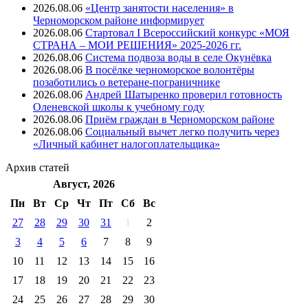
2026.08.06
«Центр занятости населения» в
Черноморском районе информирует
2026.08.06
Стартовал I Всероссийский конкурс «МОЯ
СТРАНА – МОИ РЕШЕНИЯ» 2025-2026 гг.
2026.08.06
Система подвоза воды в селе Окунёвка
2026.08.06
В посёлке черноморское волонтёры
позаботились о ветеране-пограничнике
2026.08.06
Андрей Шатыренко проверил готовность
Оленевской школы к учебному году
2026.08.06
Приём граждан в Черноморском районе
2026.08.06
Социальный вычет легко получить через
«Личный кабинет налогоплательщика»
Архив
статей
Август, 2026
Пн
Вт
Ср
Чт
Пт
Cб
Вс
27
28
29
30
31
1
2
3
4
5
6
7
8
9
10
11
12
13
14
15
16
17
18
19
20
21
22
23
24
25
26
27
28
29
30