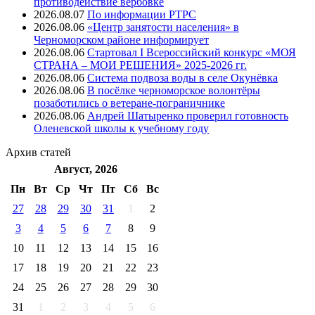
противодействие вербовке
2026.08.07
⁠По информации РТРС
2026.08.06
«Центр занятости населения» в
Черноморском районе информирует
2026.08.06
Стартовал I Всероссийский конкурс «МОЯ
СТРАНА – МОИ РЕШЕНИЯ» 2025-2026 гг.
2026.08.06
Система подвоза воды в селе Окунёвка
2026.08.06
В посёлке черноморское волонтёры
позаботились о ветеране-пограничнике
2026.08.06
Андрей Шатыренко проверил готовность
Оленевской школы к учебному году
Архив
статей
Август, 2026
Пн
Вт
Ср
Чт
Пт
Cб
Вс
27
28
29
30
31
1
2
3
4
5
6
7
8
9
10
11
12
13
14
15
16
17
18
19
20
21
22
23
24
25
26
27
28
29
30
31
1
2
3
4
5
6