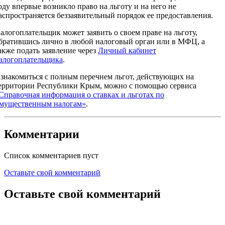
оду впервые возникло право на льготу и на него не
аспространяется беззаявительный порядок ее предоставления.
алогоплательщик может заявить о своем праве на льготу,
братившись лично в любой налоговый орган или в МФЦ, а
акже подать заявление через
Личный кабинет
алогоплательщика
.
знакомиться с полным перечнем льгот, действующих на
ерритории Республики Крым, можно с помощью сервиса
Справочная информация о ставках и льготах по
мущественным налогам»
.
Комментарии
Список комментариев пуст
Оставьте свой комментарий
Оставьте свой комментарий