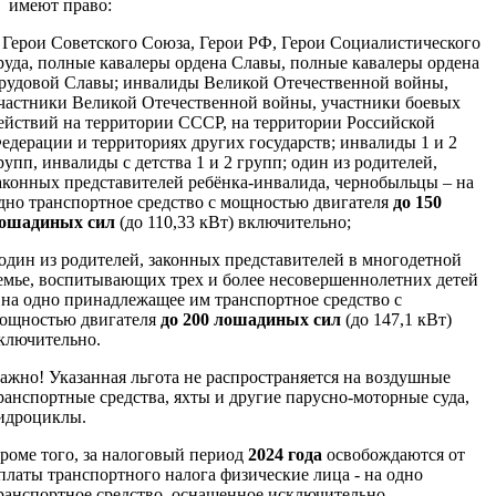
имеют право:
 Герои Советского Союза, Герои РФ, Герои Социалистического
руда, полные кавалеры ордена Славы, полные кавалеры ордена
рудовой Славы; инвалиды Великой Отечественной войны,
частники Великой Отечественной войны, участники боевых
ействий на территории СССР, на территории Российской
едерации и территориях других государств; инвалиды 1 и 2
рупп, инвалиды с детства 1 и 2 групп; один из родителей,
аконных представителей ребёнка-инвалида, чернобыльцы – на
дно транспортное средство с мощностью двигателя
до 150
ошадиных сил
(до 110,33 кВт) включительно;
 один из родителей, законных представителей в многодетной
емье, воспитывающих трех и более несовершеннолетних детей
 на одно принадлежащее им транспортное средство с
ощностью двигателя
до 200 лошадиных сил
(до 147,1 кВт)
ключительно.
ажно! Указанная льгота не распространяется на воздушные
ранспортные средства, яхты и другие парусно-моторные суда,
идроциклы.
роме того, за налоговый период
2024 года
освобождаются от
платы транспортного налога физические лица - на одно
ранспортное средство, оснащенное исключительно