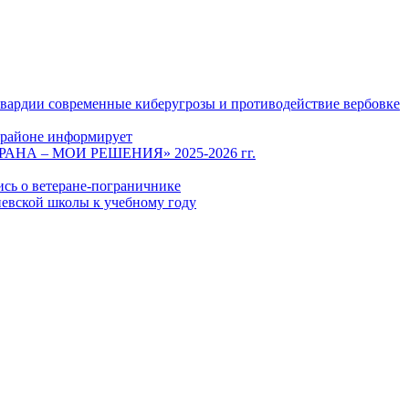
гвардии современные киберугрозы и противодействие вербовке
 районе информирует
СТРАНА – МОИ РЕШЕНИЯ» 2025-2026 гг.
ись о ветеране-пограничнике
евской школы к учебному году