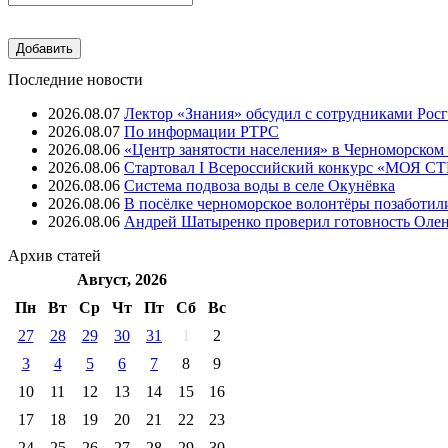
Последние новости
2026.08.07
Лектор «Знания» обсудил с сотрудниками Рос
2026.08.07
⁠По информации РТРС
2026.08.06
«Центр занятости населения» в Черноморском
2026.08.06
Стартовал I Всероссийский конкурс «МОЯ 
2026.08.06
Система подвоза воды в селе Окунёвка
2026.08.06
В посёлке черноморское волонтёры позаботил
2026.08.06
Андрей Шатыренко проверил готовность Олен
Архив
статей
Август, 2026
Пн
Вт
Ср
Чт
Пт
Cб
Вс
27
28
29
30
31
1
2
3
4
5
6
7
8
9
10
11
12
13
14
15
16
17
18
19
20
21
22
23
24
25
26
27
28
29
30