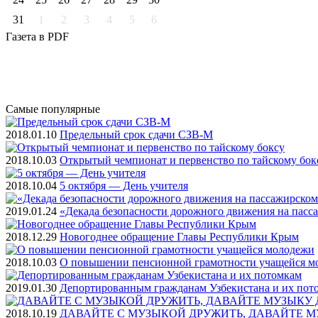
31
1
2
3
4
5
6
Газета
в PDF
Самые
популярные
2018.01.10
Предельный срок сдачи СЗВ-М
2018.10.03
Открытый чемпионат и первенство по тайскому бок
2018.10.04
5 октября — День учителя
2019.01.24
«Декада безопасности дорожного движения на пасс
2018.12.29
Новогоднее обращение Главы Республики Крым
2018.10.03
О повышении пенсионной грамотности учащейся м
2019.01.30
Депортированным гражданам Узбекистана и их пот
2018.10.19
ДАВАЙТЕ С МУЗЫКОЙ ДРУЖИТЬ, ДАВАЙТЕ М