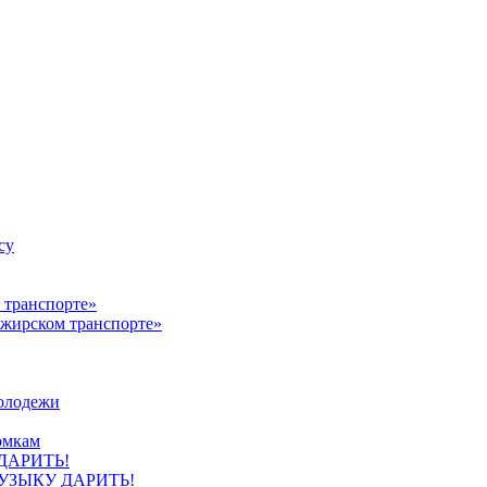
су
ажирском транспорте»
олодежи
омкам
УЗЫКУ ДАРИТЬ!