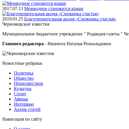
2017.07.13
Межводное становится краше
2019.01.25
Благотворительная акция «Снежинка счастья»
Черноморские
известия
Муниципальное бюджетное учреждение " Редакция газеты " Ч
Главного редактора
- Иванюта Наталья Реональдовна
Новостные
рубрики
Политика
Общество
Проиcшествия
Культура
Спорт
Афиша
Интервью
Архив статей
Навигация
по сайту
О газете