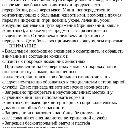
сырое молоко больных животных и продукты его
переработки, реже через мясо. У лиц, непосредственно
контактирующих с больными животными, возможна прямая
передача инфекции (при доении, уходе, лечении, убое),
воздушно-капельный путь заражения (при дыхании, кашле
животных), а также через предметы, загрязненные их
выделениями. От человека к человеку инфекция не
передается. Дети более восприимчивы к ящуру, чем взрослые.
ВНИМАНИЕ!
- Владельцам необходимо ежедневно осматривать и обращать
внимание на состояние кожных и
слизистых покровов домашних животных
- При появлении на бесшерстных кожных покровах или в
полости рта пузырьков, наполненных
жидкостью, или признаков обильного слюноотделения
следует немедленно обращаться к специалистам ветеринарной
службы. До их приезда животных нужно изолировать.
- Запрещено приобретать в неустановленных местах и у
случайных лиц или использовать корма и
животных, не имеющих ветеринарных сопроводительных
документов об их безопасности.
- Запрещено использовать пастбища без получения
согласований от специалистов ветеринарной службы.
- Запрещен бесконтрольный выгул и пастьба