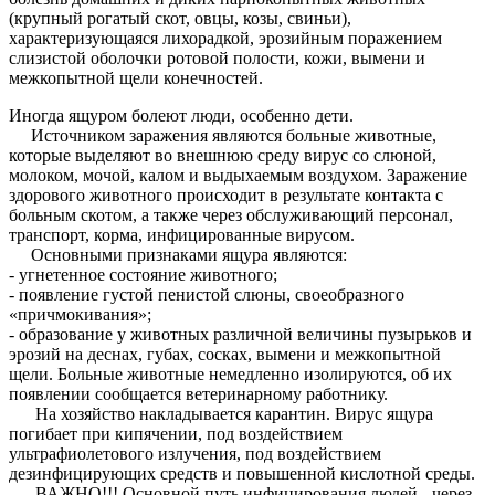
(крупный рогатый скот, овцы, козы, свиньи),
характеризующаяся лихорадкой, эрозийным поражением
слизистой оболочки ротовой полости, кожи, вымени и
межкопытной щели конечностей.
Иногда ящуром болеют люди, особенно дети.
Источником заражения являются больные животные,
которые выделяют во внешнюю среду вирус со слюной,
молоком, мочой, калом и выдыхаемым воздухом. Заражение
здорового животного происходит в результате контакта с
больным скотом, а также через обслуживающий персонал,
транспорт, корма, инфицированные вирусом.
Основными признаками ящура являются:
- угнетенное состояние животного;
- появление густой пенистой слюны, своеобразного
«причмокивания»;
- образование у животных различной величины пузырьков и
эрозий на деснах, губах, сосках, вымени и межкопытной
щели. Больные животные немедленно изолируются, об их
появлении сообщается ветеринарному работнику.
На хозяйство накладывается карантин. Вирус ящура
погибает при кипячении, под воздействием
ультрафиолетового излучения, под воздействием
дезинфицирующих средств и повышенной кислотной среды.
ВАЖНО!!! Основной путь инфицирования людей - через